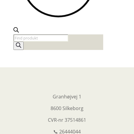
Products
search
Granhøjvej 1
8600 Silkeborg
CVR-nr
37514861
📞 26444044