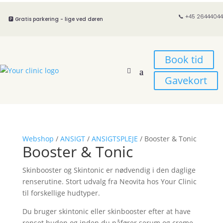
📞 +45 26444044
🅿️ Gratis parkering - lige ved døren
Book tid
Gavekort
Webshop
/
ANSIGT
/
ANSIGTSPLEJE
/ Booster & Tonic
Booster & Tonic
Skinbooster og Skintonic er nødvendig i den daglige
renserutine. Stort udvalg fra Neovita hos Your Clinic
til forskellige hudtyper.
Du bruger skintonic eller skinbooster efter at have
renset huden og inden du påfører serum og creme.