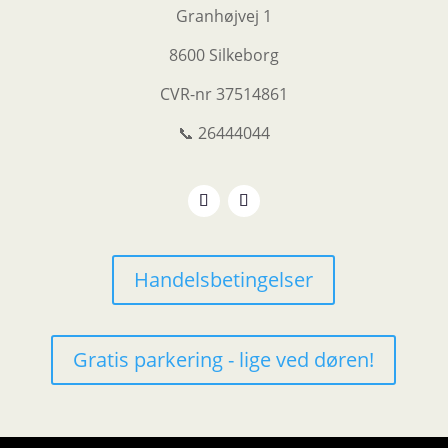
Granhøjvej 1
8600 Silkeborg
CVR-nr
37514861
📞 26444044
Handelsbetingelser
Gratis parkering - lige ved døren!