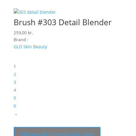
Brush #303 Detail Blender
259,00
kr.
Brand :
GLO Skin Beauty
1
2
3
4
5
6
→