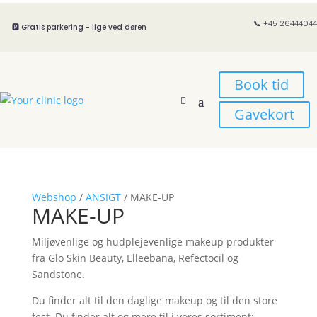
📞 +45 26444044
🅿️ Gratis parkering - lige ved døren
Book tid
Gavekort
Webshop
/
ANSIGT
/ MAKE-UP
MAKE-UP
Miljøvenlige og hudplejevenlige makeup produkter
fra Glo Skin Beauty, Elleebana, Refectocil og
Sandstone.
Du finder alt til den daglige makeup og til den store
fest. Du finder alt og mere til i vores sortiment: