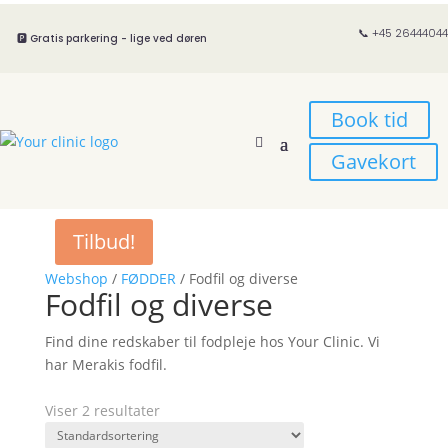
📞 +45 26444044
🅿️ Gratis parkering - lige ved døren
Book tid
Gavekort
Tilbud!
Webshop
/
FØDDER
/ Fodfil og diverse
Fodfil og diverse
Find dine redskaber til fodpleje hos Your Clinic. Vi
har Merakis fodfil.
Viser 2 resultater