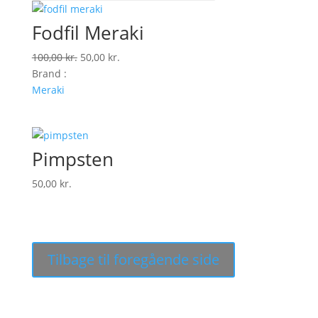
Fodfil Meraki
Den
Den
100,00
kr.
50,00
kr.
oprindelige
aktuelle
Brand :
pris
pris
Meraki
var:
er:
100,00 kr..
50,00 kr..
Pimpsten
50,00
kr.