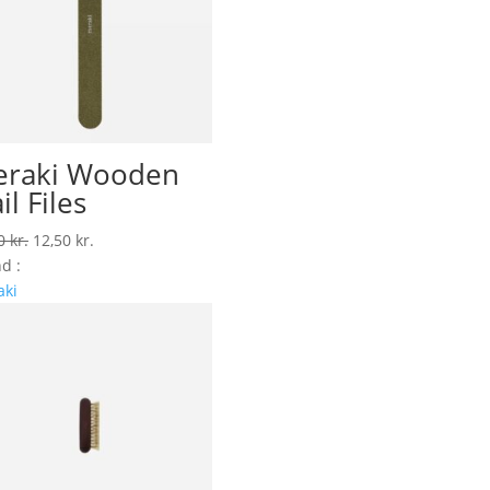
raki Wooden
il Files
Den
Den
00
kr.
12,50
kr.
oprindelige
aktuelle
d :
pris
pris
aki
var:
er:
25,00 kr..
12,50 kr..