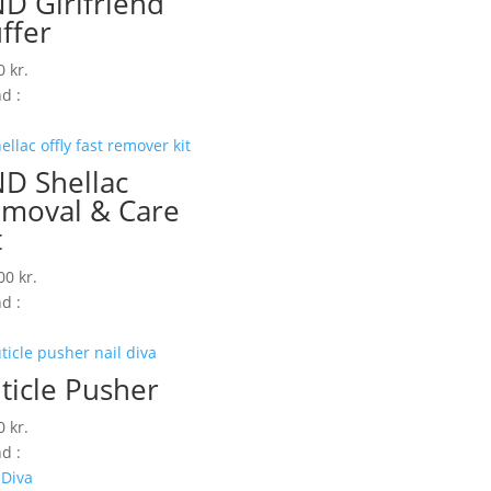
D Girlfriend
ffer
00
kr.
d :
D Shellac
moval & Care
t
,00
kr.
d :
ticle Pusher
00
kr.
d :
 Diva