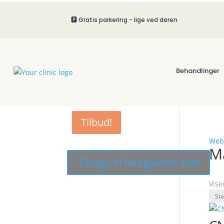
🅿️ Gratis parkering - lige ved døren
Behandlinger
Tilbud!
Tilbud!
Tilbud!
Tilbud!
Web
M
Vise