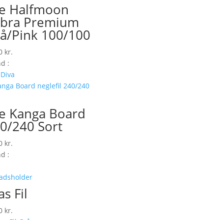
le Halfmoon
bra Premium
å/Pink 100/100
00
kr.
d :
 Diva
le Kanga Board
0/240 Sort
00
kr.
d :
as Fil
00
kr.