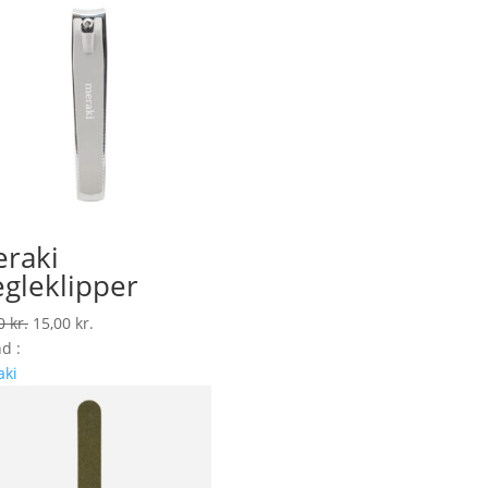
raki
gleklipper
Den
Den
00
kr.
15,00
kr.
oprindelige
aktuelle
d :
pris
pris
aki
var:
er:
30,00 kr..
15,00 kr..