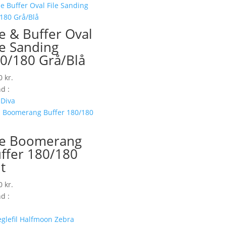
le & Buffer Oval
le Sanding
0/180 Grå/Blå
00
kr.
d :
 Diva
le Boomerang
ffer 180/180
it
00
kr.
d :