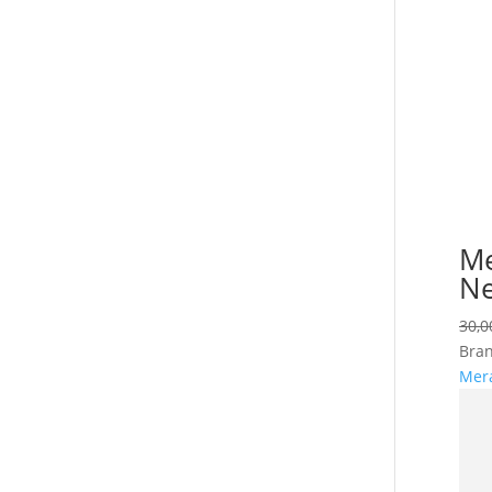
Me
Ne
30,
Bran
Mer