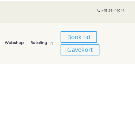
📞 +45 26444044
Book tid
Webshop
Betaling
Gavekort