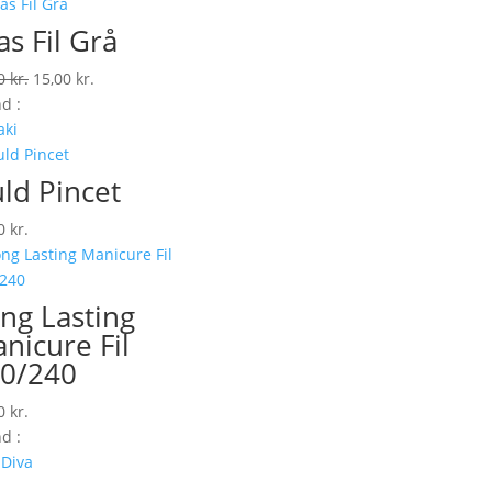
as Fil Grå
Den
Den
00
kr.
15,00
kr.
oprindelige
aktuelle
d :
pris
pris
aki
var:
er:
30,00 kr..
15,00 kr..
ld Pincet
00
kr.
ng Lasting
nicure Fil
0/240
00
kr.
d :
 Diva