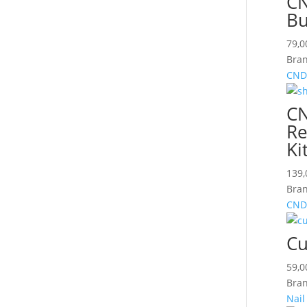
CN
Bu
79,
Bran
CND
CN
Re
Ki
139
Bran
CND
Cu
59,
Bran
Nail