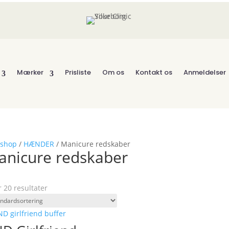
Mærker
Prisliste
Om os
Kontakt os
Anmeldelser
shop
/
HÆNDER
/ Manicure redskaber
anicure redskaber
r 20 resultater