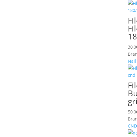
Fi
Fi
18
30,
Bran
Nail
Fi
Bu
gr
50,
Bran
CND