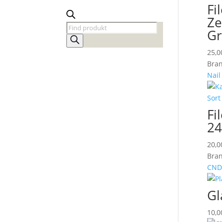
Fi
Ze
Products
Gr
search
25,
Bran
Nail
Fi
24
20,
Bran
CND
Gl
10,