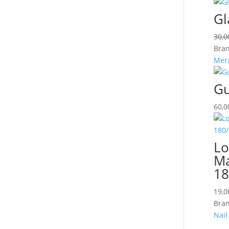
Gl
30,
Bran
Mer
Gu
60,
Lo
Ma
18
19,
Bran
Nail