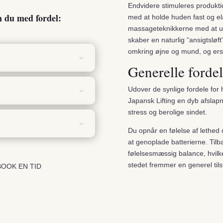
Endvidere stimuleres produktion
 du med fordel:
med at holde huden fast og el
massageteknikkerne med at udg
skaber en naturlig “ansigtsløf
omkring øjne og mund, og ers
Generelle forde
Udover de synlige fordele for
Japansk Lifting en dyb afsla
stress og berolige sindet.
Du opnår en følelse af lethed 
at genoplade batterierne. Til
følelsesmæssig balance, hvilk
stedet fremmer en generel tils
r BOOK EN TID