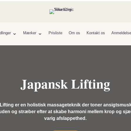
linger
Mærker
Prisliste
Om os
Kontakt os
Anmeldelse
Japansk Lifting
ifting er en holistisk massageteknik der toner ansigtsmus
uden og stræber efter at skabe harmoni mellem krop og sjæ
varig afslappethed.