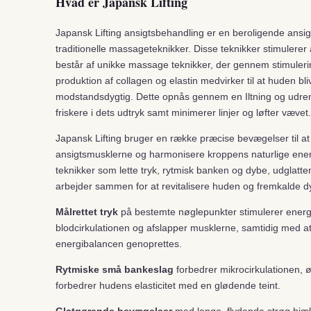
Hvad er Japansk Lifting
Japansk Lifting ansigtsbehandling er en beroligende ansi
traditionelle massageteknikker. Disse teknikker stimulere
består af unikke massage teknikker, der gennem stimuleri
produktion af collagen og elastin medvirker til at huden b
modstandsdygtig. Dette opnås gennem en Iltning og udrens
friskere i dets udtryk samt minimerer linjer og løfter vævet.
Japansk Lifting bruger en række præcise bevægelser til a
ansigtsmusklerne og harmonisere kroppens naturlige ener
teknikker som lette tryk, rytmisk banken og dybe, udglatte
arbejder sammen for at revitalisere huden og fremkalde d
Målrettet tryk
på bestemte nøglepunkter stimulerer energ
blodcirkulationen og afslapper musklerne, samtidig med a
energibalancen genoprettes.
Rytmiske små bankeslag
forbedrer mikrocirkulationen, 
forbedrer hudens elasticitet med en glødende teint.