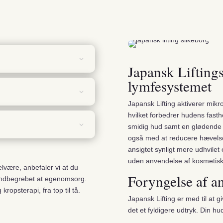
Japansk Liftings
lymfesystemet
Japansk Lifting aktiverer mikro
hvilket forbedrer hudens fasthe
smidig hud samt en glødende t
også med at reducere hævelser
ansigtet synligt mere udhvilet
uden anvendelse af kosmetisk
elvære, anbefaler vi at du
Foryngelse af an
indbegrebet at egenomsorg.
psterapi, fra top til tå.
Japansk Lifting er med til at g
det et fyldigere udtryk. Din hu