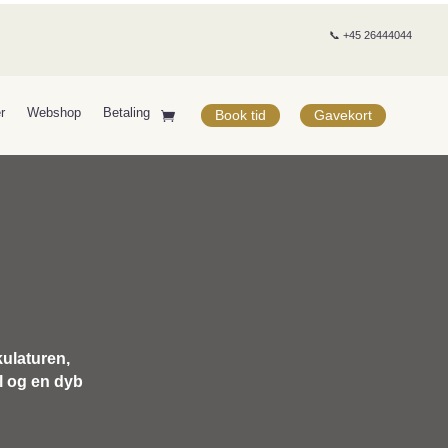
📞 +45 26444044
r
Webshop
Betaling
Book tid
Gavekort
kulaturen,
l og en dyb