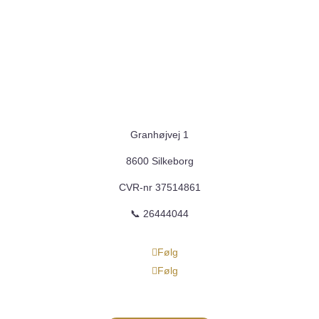
Granhøjvej 1
8600 Silkeborg
CVR-nr
37514861
📞 26444044
Følg
Følg