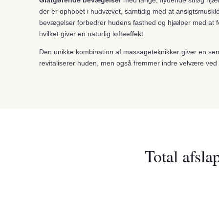
Glatgørende bevægelser
med lange, flydende strøg hjæl
der er ophobet i hudvævet, samtidig med at ansigtsmuskle
bevægelser forbedrer hudens fasthed og hjælper med at fo
hvilket giver en naturlig løfteeffekt.
Den unikke kombination af massageteknikker giver en senso
revitaliserer huden, men også fremmer indre velvære ved 
Total afsl