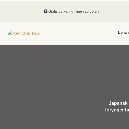
🅿️ Gratis parkering - lige ved døren
Behand
Japansk L
forynger h