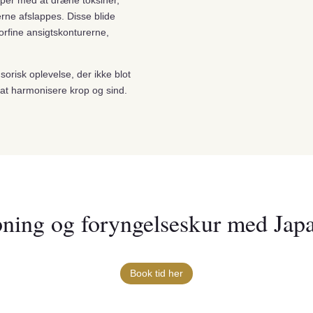
per med at dræne toksiner,
rne afslappes. Disse blide
rfine ansigtskonturerne,
risk oplevelse, der ikke blot
at harmonisere krop og sind.
apning og foryngelseskur med Japa
Book tid her