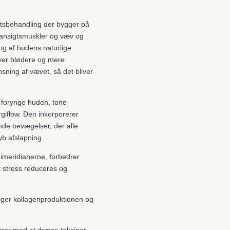
gtsbehandling der bygger på
r ansigtsmuskler og væv og
ng af hudens naturlige
liver blødere og mere
ning af vævet, så det bliver
t forynge huden, tone
giflow. Den inkorporerer
nde bevægelser, der alle
yb afslapning.
imeridianerne, forbedrer
t stress reduceres og
øger kollagenproduktionen og