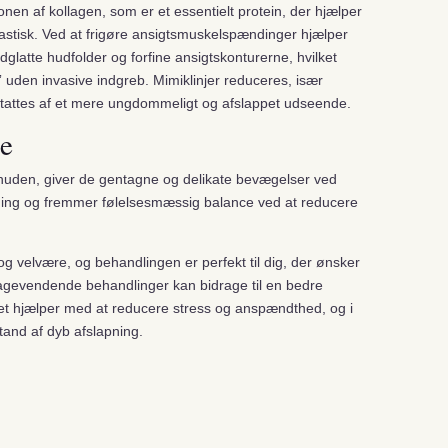
en af ​​kollagen, som er et essentielt protein, der hjælper
astisk. Ved at frigøre ansigtsmuskelspændinger hjælper
latte hudfolder og forfine ansigtskonturerne, hvilket
t” uden invasive indgreb. Mimiklinjer reduceres, især
tattes af et mere ungdommeligt og afslappet udseende.
le
 huden, giver de gentagne og delikate bevægelser ved
pning og fremmer følelsesmæssig balance ved at reducere
og velvære, og behandlingen er perfekt til dig, der ønsker
bagevendende behandlinger kan bidrage til en bedre
et hjælper med at reducere stress og anspændthed, og i
tand af dyb afslapning.