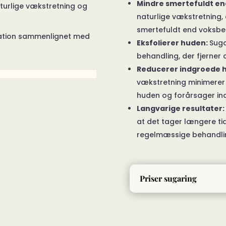
Mindre smertefuldt en
naturlige vækstretning og
naturlige vækstretning
smertefuldt end voksbe
itation sammenlignet med
Eksfolierer huden:
Suga
behandling, der fjerner 
Reducerer indgroede 
vækstretning minimerer s
huden og forårsager in
Langvarige resultater:
at det tager længere tid
regelmæssige behandling
Priser sugaring