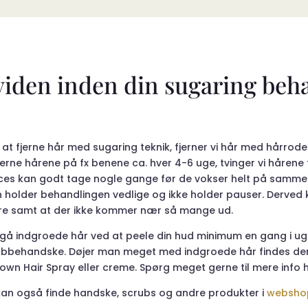
 viden inden din sugaring beh
at fjerne hår med sugaring teknik, fjerner vi hår med hårrod
jerne hårene på fx benene ca. hver 4-6 uge, tvinger vi hårene
es kan godt tage nogle gange før de vokser helt på samme ti
 holder behandlingen vedlige og ikke holder pauser.
Derved 
ere samt at der ikke kommer nær så mange ud.
gå indgroede hår ved at peele din hud minimum en gang i uge
ubbehandske. Døjer man meget med indgroede hår findes der 
own Hair Spray eller creme. Spørg meget gerne til mere info 
kan også finde handske, scrubs og andre produkter i
websho