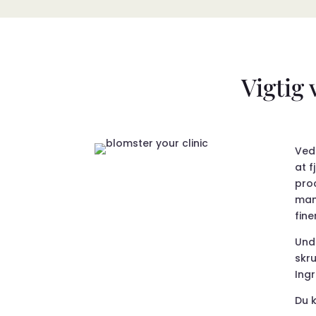
Vigtig
Ved 
at f
proc
man
fin
Und
skr
Ingr
Du 