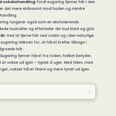
d voksbehandling:
Fordi sugaring fjerner hår i den
, er det mere skånsomt mod huden og mindre
handling.
ring fungerer også som en eksfolierende
døde hudceller og efterlader din hud blød og glat.
hår:
Ved at fjerne hår ved roden og i den naturlige
ugaring risikoen for, at håret krøller tilbage i
dgroede hår.
Sugaring fjerner håret fra roden, hvilket betyder,
 at vokse ud igen – typisk 4 uger. Med tiden, med
er, vokser håret finere og mere tyndt ud igen.