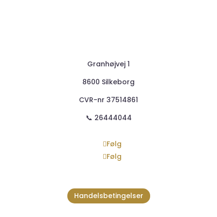
Granhøjvej 1
8600 Silkeborg
CVR-nr
37514861
📞 26444044
Følg
Følg
Handelsbetingelser