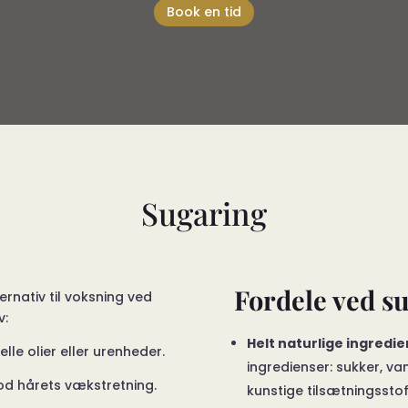
Book en tid
Sugaring
Fordele ved s
ernativ til voksning ved
v:
Helt naturlige ingredi
elle olier eller urenheder.
ingredienser: sukker, va
od hårets vækstretning.
kunstige tilsætningsstof