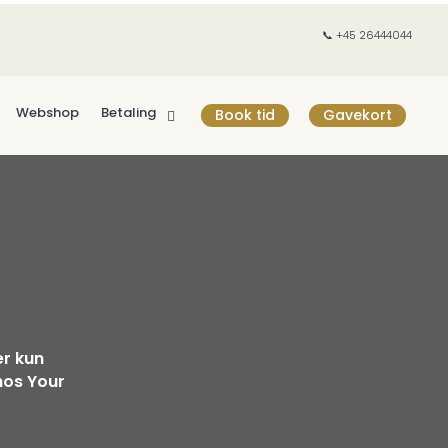
📞 +45 26444044
Webshop
Betaling
Book tid
Gavekort
er kun
hos Your