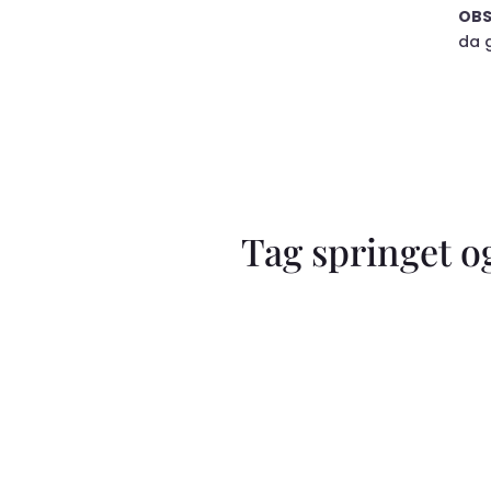
OBS
da 
Tag springet o