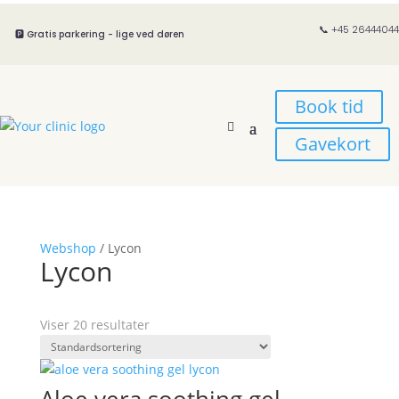
📞 +45 26444044
🅿️ Gratis parkering - lige ved døren
Book tid
Gavekort
Webshop
/ Lycon
Lycon
Viser 20 resultater