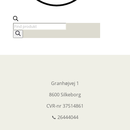
Products
search
Granhøjvej 1
8600 Silkeborg
CVR-nr
37514861
📞 26444044