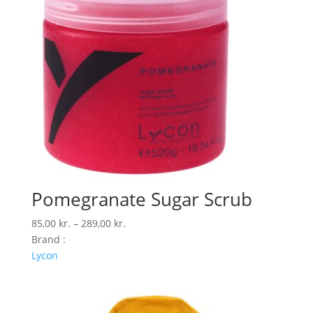
Pomegranate Sugar Scrub
Prisinterval:
85,00
kr.
–
289,00
kr.
85,00 kr.
Brand :
til
Lycon
289,00 kr.