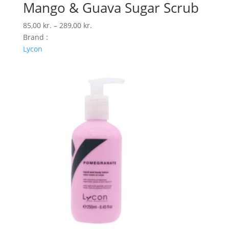
Mango & Guava Sugar Scrub
Prisinterval:
85,00
kr.
–
289,00
kr.
85,00 kr.
Brand :
til
Lycon
289,00 kr.