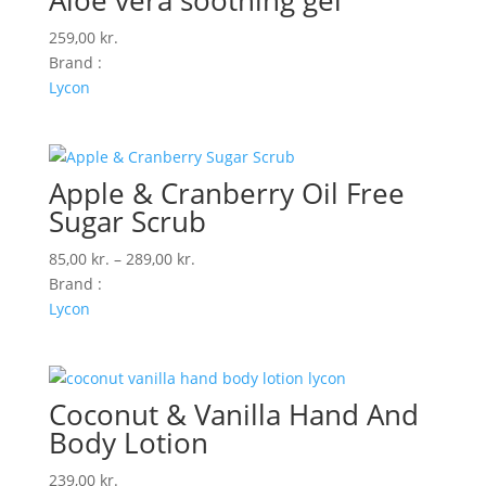
Aloe vera soothing gel
259,00
kr.
Brand :
Lycon
Apple & Cranberry Oil Free
Sugar Scrub
Prisinterval:
85,00
kr.
–
289,00
kr.
85,00 kr.
Brand :
til
Lycon
289,00 kr.
Coconut & Vanilla Hand And
Body Lotion
239,00
kr.