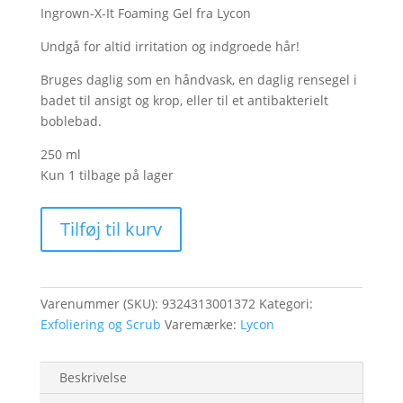
Ingrown-X-It Foaming Gel fra Lycon
Undgå for altid irritation og indgroede hår!
Bruges daglig som en håndvask, en daglig rensegel i
badet til ansigt og krop, eller til et antibakterielt
boblebad.
250 ml
Kun 1 tilbage på lager
Ingrown-
Tilføj til kurv
X-
It
Foaming
Gel
Varenummer (SKU):
9324313001372
Kategori:
250ml
Exfoliering og Scrub
Varemærke:
Lycon
antal
Beskrivelse