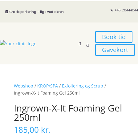
📞 +45 26444044
🅿️ Gratis parkering - lige ved døren
Book tid
Gavekort
Webshop
/
KROP/SPA
/
Exfoliering og Scrub
/
Ingrown-X-It Foaming Gel 250ml
Ingrown-X-It Foaming Gel
250ml
185,00
kr.