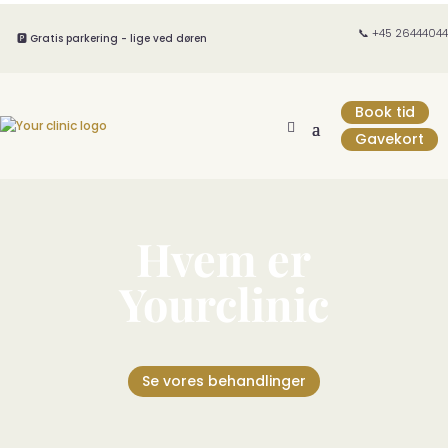
📞 +45 26444044
🅿️ Gratis parkering - lige ved døren
Book tid
Gavekort
Hvem er
Yourclinic
Se vores behandlinger