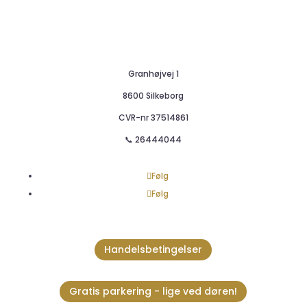
Granhøjvej 1
8600 Silkeborg
CVR-nr
37514861
📞 26444044
Følg
Følg
Handelsbetingelser
Gratis parkering - lige ved døren!