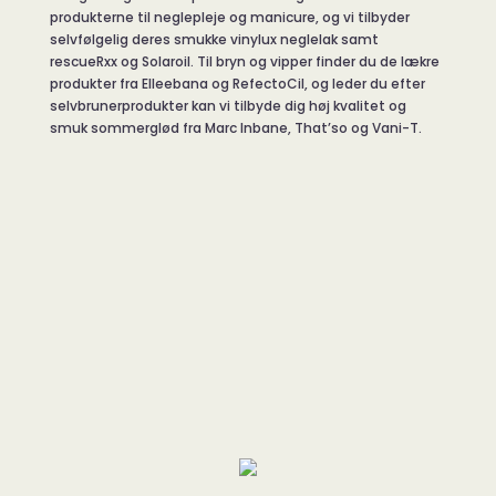
produkterne til neglepleje og manicure, og vi tilbyder
selvfølgelig deres smukke vinylux neglelak samt
rescueRxx og Solaroil. Til bryn og vipper finder du de lækre
produkter fra Elleebana og RefectoCil, og leder du efter
selvbrunerprodukter kan vi tilbyde dig høj kvalitet og
smuk sommerglød fra Marc Inbane, That’so og Vani-T.
ANSIGT
HÆNDER
FØDDER
KROP/SPA