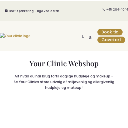
📞 +45 26444044
🅿️ Gratis parkering - lige ved døren
Book tid
Gavekort
Your Clinic Webshop
Alt hvad du har brug fortil daglige hudpleje og makeup –
Se Your Clinics store udvalg af miljøvenlig og allergivenlig
hudpleje og makeup!
MERAKI - undtagen diffusere og børster - KLIK HER
ALGTE MARC INBANE PRODUKTER - KLIK HER