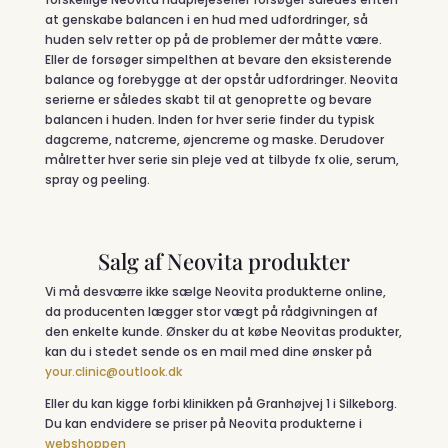
at genskabe balancen i en hud med udfordringer, så
huden selv retter op på de problemer der måtte være.
Eller de forsøger simpelthen at bevare den eksisterende
balance og forebygge at der opstår udfordringer. Neovita
serierne er således skabt til at genoprette og bevare
balancen i huden. Inden for hver serie finder du typisk
dagcreme, natcreme, øjencreme og maske. Derudover
målretter hver serie sin pleje ved at tilbyde fx olie, serum,
spray og peeling.
Salg af Neovita produkter
Vi må desværre ikke sælge Neovita produkterne online,
da producenten lægger stor vægt på rådgivningen af
den enkelte kunde. Ønsker du at købe Neovitas produkter,
kan du i stedet sende os en mail med dine ønsker
på
your.clinic@outlook.dk
Eller du kan kigge forbi klinikken på Granhøjvej 1 i Silkeborg.
Du kan endvidere se priser på Neovita produkterne i
webshoppen