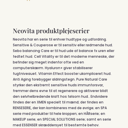
Neovita produktplejeserier
Neovita har en serie til enhver hudtype og udfordring.
Sensitive & Couperose er til sensitiv eller rødmende hud.
Sebo balancing Care er til hud ude af balance fx uren eller
fedtet hud. Cell Vitality er til det moderne menneske, der
befinder sig meget indenfor ofte ved en
computerskærm. Hyaluron+ giver stabiliserer
fugtniveauet. Vitamin Effect booster ukompliceret hud.
Anti Aging forebygger aldringstegn. Pure Natural Care
styrker den ekstremt sensitive huds immunforsvar,
fremmer dens evne til at regenerere og aktiverer blidt
den selvhelbredende kraft hos følsom hud.
. Endvidere
findes der en XMEN specielt til mænd; der findes en
RENSESERIE, der kan kombineres med de øvrige; en SPA
serie med produkter til hele kroppen; en HÅRserie; en
MAKEUP serie; en SPECIAL SOLUTIONS serie; samt en serie
med ESSENSER skræddersyet til bestemte behov.