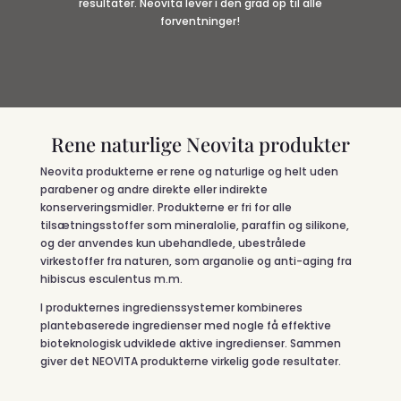
resultater. Neovita lever i den grad op til alle
forventninger!
Rene naturlige Neovita produkter
Neovita produkterne er rene og naturlige og helt uden
parabener og andre direkte eller indirekte
konserveringsmidler. Produkterne er
fri for alle
tilsætningsstoffer som mineralolie, paraffin og silikone,
og der anvendes kun ubehandlede, ubestrålede
virkestoffer fra naturen, som arganolie og anti-aging fra
hibiscus esculentus m.m.
I produkternes ingredienssystemer kombineres
plantebaserede ingredienser med nogle få effektive
bioteknologisk udviklede aktive ingredienser. S
ammen
giver det NEOVITA produkterne virkelig gode resultater.