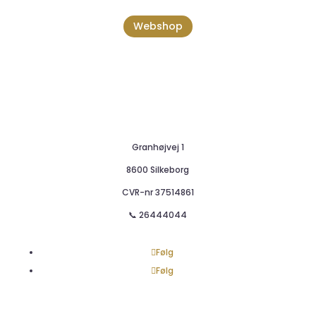
Webshop
Granhøjvej 1
8600 Silkeborg
CVR-nr
37514861
📞 26444044
Følg
Følg