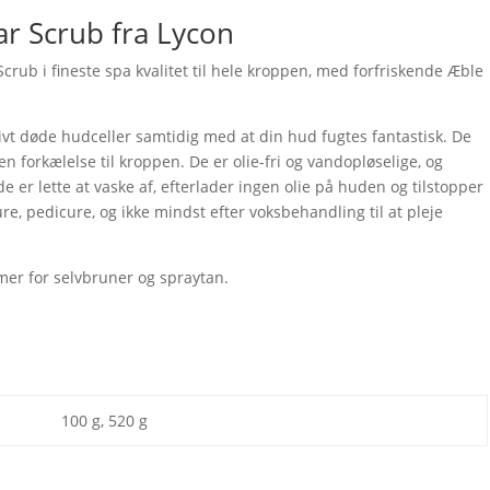
r Scrub fra Lycon
Scrub i fineste spa kvalitet til hele kroppen, med forfriskende Æble
ivt døde hudceller samtidig med at din hud fugtes fantastisk. De
n forkælelse til kroppen. De er olie-fri og vandopløselige, og
e er lette at vaske af, efterlader ingen olie på huden og tilstopper
re, pedicure, og ikke mindst efter voksbehandling til at pleje
rmer for selvbruner og spraytan.
100 g, 520 g