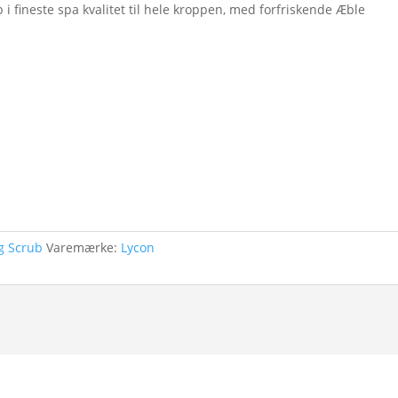
0 kr.
 i fineste spa kvalitet til hele kroppen, med forfriskende Æble
og Scrub
Varemærke:
Lycon