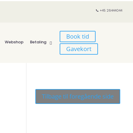
📞 +45 26444044
Book tid
Webshop
Betaling
Gavekort