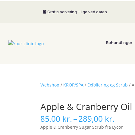
🅿️ Gratis parkering - lige ved døren
Behandlinger
Webshop
/
KROP/SPA
/
Exfoliering og Scrub
/ A
Apple & Cranberry Oil
Prisin
85,00
kr.
–
289,00
kr.
85,00
Apple & Cranberry Sugar Scrub fra Lycon
til