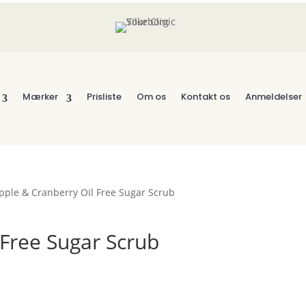
Mærker
Prisliste
Om os
Kontakt os
Anmeldelser
pple & Cranberry Oil Free Sugar Scrub
 Free Sugar Scrub
terval:
 kr.