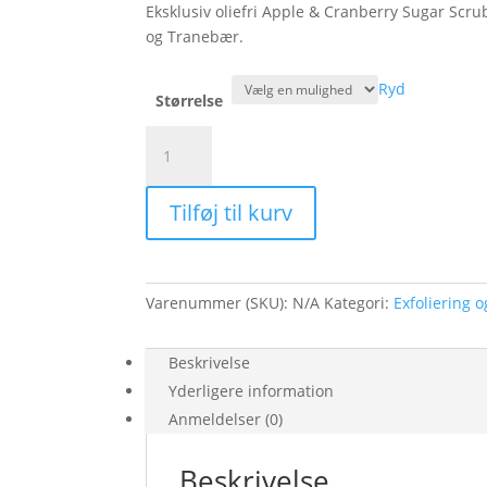
289,0
Eksklusiv oliefri Apple & Cranberry Sugar Scrub
og Tranebær.
Ryd
Størrelse
Apple
&
Cranberry
Tilføj til kurv
Oil
Free
Sugar
Scrub
Varenummer (SKU):
N/A
Kategori:
Exfoliering 
antal
Beskrivelse
Yderligere information
Anmeldelser (0)
Beskrivelse