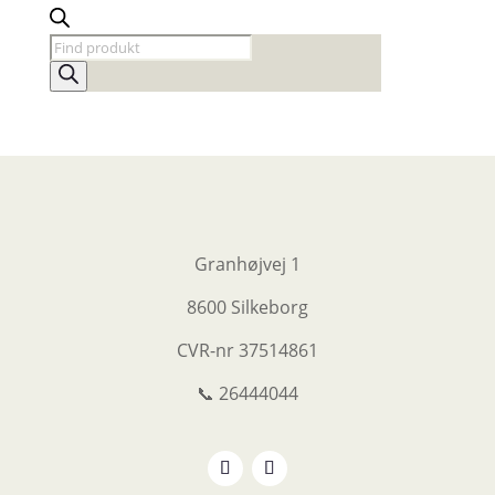
Products
search
Granhøjvej 1
8600 Silkeborg
CVR-nr
37514861
📞 26444044