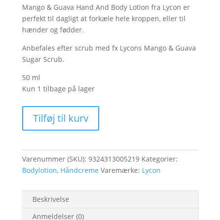
Mango & Guava Hand And Body Lotion fra Lycon er
perfekt til dagligt at forkæle hele kroppen, eller til
hænder og fødder.
Anbefales efter scrub med fx Lycons Mango & Guava
Sugar Scrub.
50 ml
Kun 1 tilbage på lager
Mango
Tilføj til kurv
&
Guava
Hand
And
Varenummer (SKU):
9324313005219
Kategorier:
Body
Bodylotion
,
Håndcreme
Varemærke:
Lycon
Lotion
antal
Beskrivelse
Anmeldelser (0)