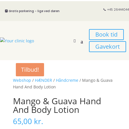
📞 +45 26444044
🅿️ Gratis parkering - lige ved døren
Book tid
Gavekort
Tilbud!
Webshop
/
HÆNDER
/
Håndcreme
/ Mango & Guava
Hand And Body Lotion
Mango & Guava Hand
And Body Lotion
65,00
kr.