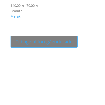
Den
Den
140,00
kr.
70,00
kr.
oprindelige
aktuelle
Brand :
pris
pris
Meraki
var:
er:
140,00 kr..
70,00 kr..