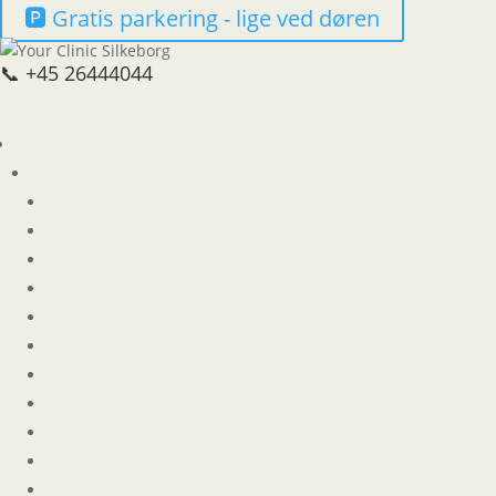
🅿️ Gratis parkering - lige ved døren
📞 +45 26444044