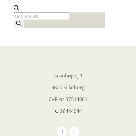
Products
search
Granhøjvej 1
8600 Silkeborg
CVR-nr
37514861
📞 26444044