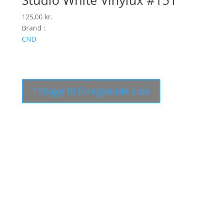
Studio White Vinylux #151
125,00
kr.
Brand :
CND