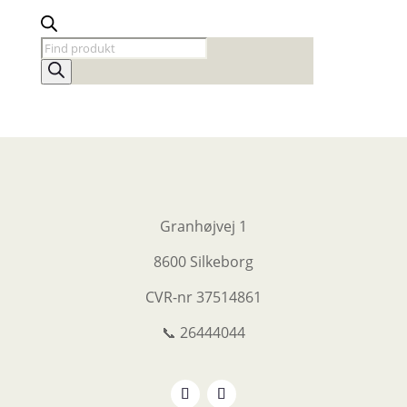
Products
search
Granhøjvej 1
8600 Silkeborg
CVR-nr
37514861
📞 26444044