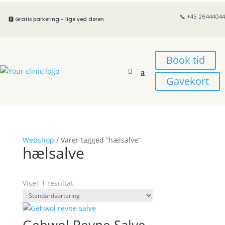
📞 +45 26444044
🅿️ Gratis parkering - lige ved døren
Book tid
Gavekort
Webshop
/ Varer tagged “hælsalve”
hælsalve
Viser 1 resultat