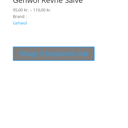
Gehwol Revne Salve
Prisinterval:
95,00
kr.
–
110,00
kr.
95,00 kr.
Brand :
til
Gehwol
110,00 kr.