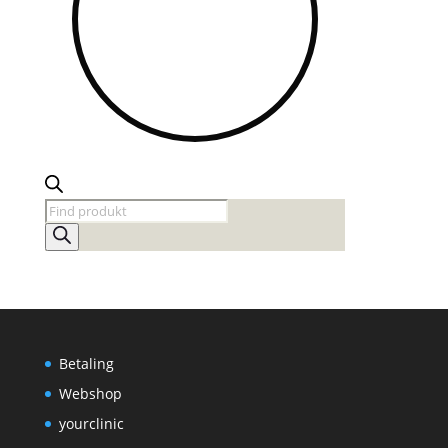
Products
search
Betaling
Webshop
yourclinic