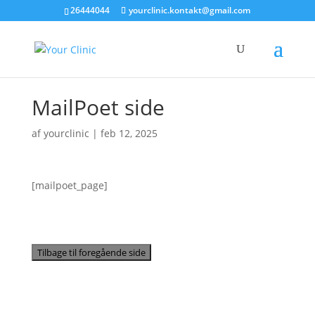
26444044
yourclinic.kontakt@gmail.com
MailPoet side
af
yourclinic
|
feb 12, 2025
[mailpoet_page]