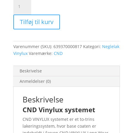
B-
Day
Candle
Tilføj til kurv
Vinylux
322
antal
Varenummer (SKU):
639370000817
Kategori:
Neglelak
Vinylux
Varemærke:
CND
Beskrivelse
Anmeldelser (0)
Beskrivelse
CND Vinylux systemet
CND VINYLUX systemet er et to-trins
lakeringssystem, hvor base coaten er
indeholdt i farven CND VINYLUX Long Wear