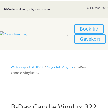
📞 +45 26444044
🅿️ Gratis parkering - lige ved døren
Book tid
Gavekort
Webshop
/
HÆNDER
/
Neglelak Vinylux
/ B-Day
Candle Vinylux 322
B-Day Candle Vinylux 322