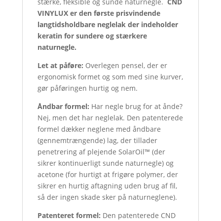
stærke, fleksible og sunde naturnegle.
CND
VINYLUX er den første prisvindende
langtidsholdbare neglelak der indeholder
keratin for sundere og stærkere
naturnegle.
Let at påføre:
Overlegen pensel, der er
ergonomisk formet og som med sine kurver,
gør påføringen hurtig og nem.
Åndbar formel:
Har negle brug for at ånde?
Nej, men det har neglelak. Den patenterede
formel dækker neglene med åndbare
(gennemtrængende) lag, der tillader
penetrering af plejende SolarOil™ (der
sikrer kontinuerligt sunde naturnegle) og
acetone (for hurtigt at frigøre polymer, der
sikrer en hurtig aftagning uden brug af fil,
så der ingen skade sker på naturneglene).
Patenteret formel:
Den patenterede CND