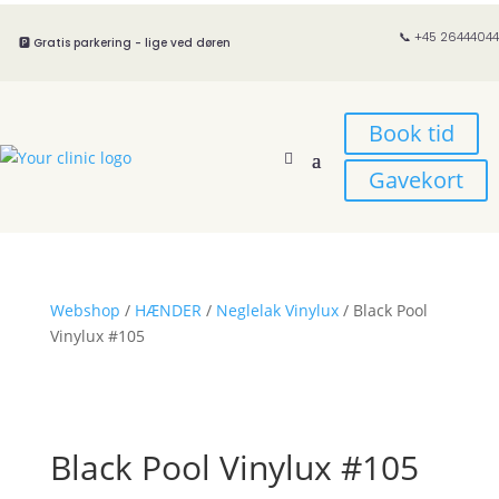
📞 +45 26444044
🅿️ Gratis parkering - lige ved døren
Book tid
Gavekort
Webshop
/
HÆNDER
/
Neglelak Vinylux
/ Black Pool
Vinylux #105
Black Pool Vinylux #105