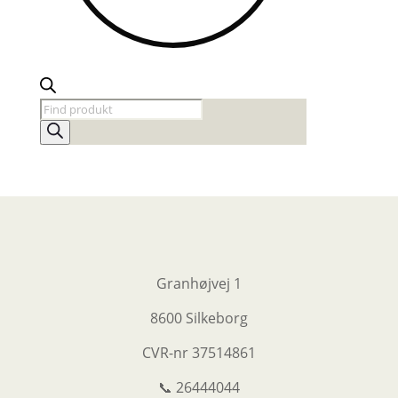
Products
search
Granhøjvej 1
8600 Silkeborg
CVR-nr
37514861
📞 26444044