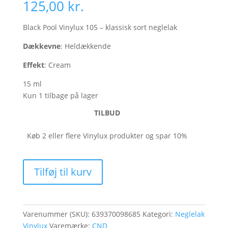
125,00
kr.
Black Pool Vinylux 105 – klassisk sort neglelak
Dækkevne
: Heldækkende
Effekt
: Cream
15 ml
Kun 1 tilbage på lager
TILBUD
Køb 2 eller flere Vinylux produkter og spar 10%
Black
Tilføj til kurv
Pool
Vinylux
#105
antal
Varenummer (SKU):
639370098685
Kategori:
Neglelak
Vinylux
Varemærke:
CND