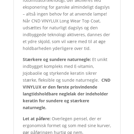
fotoinitiatorteknologi, der aktiveres ved
eksponering for ganske almindeligt dagslys
– altså ingen behov for at anvende lampe!
Når CND VINYLUX Long Wear Top Coat,
udsættes for naturligt dagslys og den
indbyggede teknologi aktiveres, dannes der
et ydre skjold, som vil være med til at øge
holdbarheden yderligere over tid.
Stærkere og sundere naturnegle:
Et unikt
indbygget kompleks med E-vitamin,
Jojobaolie og styrkende keratin sikrer
stærke, fleksible og sunde naturnegle.
CND
VINYLUX er den første prisvindende
langtidsholdbare neglelak der indeholder
keratin for sundere og stærkere
naturnegle.
Let at påføre:
Overlegen pensel, der er
ergonomisk formet og som med sine kurver,
gør påføringen hurtig og nem.