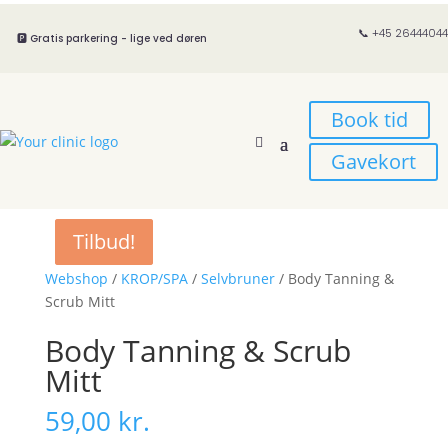
📞 +45 26444044
🅿️ Gratis parkering - lige ved døren
Book tid
Gavekort
Tilbud!
Tilbud!
Webshop
/
KROP/SPA
/
Selvbruner
/ Body Tanning &
Scrub Mitt
Body Tanning & Scrub
Mitt
59,00
kr.