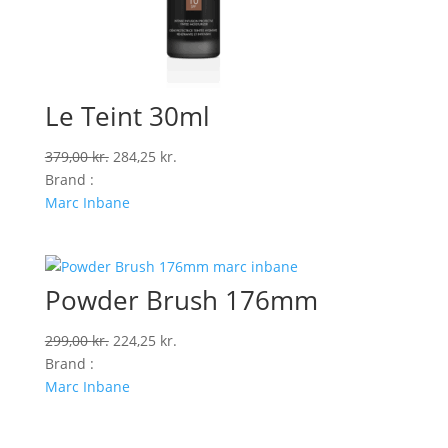
Le Teint 30ml
Den
Den
379,00
kr.
284,25
kr.
oprindelige
aktuelle
Brand :
pris
pris
Marc Inbane
var:
er:
379,00 kr..
284,25 kr..
Powder Brush 176mm
Den
Den
299,00
kr.
224,25
kr.
oprindelige
aktuelle
Brand :
pris
pris
Marc Inbane
var:
er:
299,00 kr..
224,25 kr..