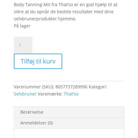
Body Tanning Mit fra That’so er en god hjælp til at
sikre at du opnår de bedste resultater med dine
selvbrunerprodukter hjemme.
På lager
Body
Tanning
&
Tilføj til kurv
Scrub
Mitt
antal
Varenummer (SKU):
8057737289996
Kategori:
Selvbruner
Varemærke:
That'so
Beskrivelse
Anmeldelser (0)