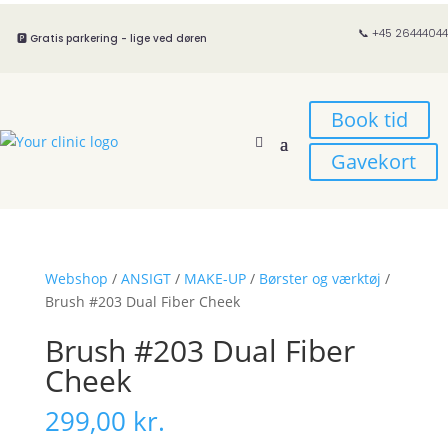
📞 +45 26444044
🅿️ Gratis parkering - lige ved døren
Book tid
Gavekort
Webshop
/
ANSIGT
/
MAKE-UP
/
Børster og værktøj
/
Brush #203 Dual Fiber Cheek
Brush #203 Dual Fiber
Cheek
299,00
kr.