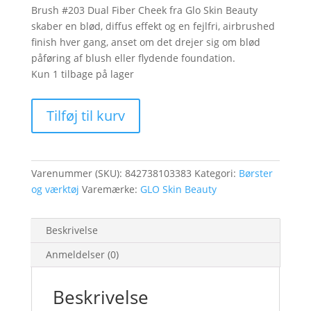
Brush #203 Dual Fiber Cheek fra Glo Skin Beauty
skaber en blød, diffus effekt og en fejlfri, airbrushed
finish hver gang, anset om det drejer sig om blød
påføring af blush eller flydende foundation.
Kun 1 tilbage på lager
Brush
Tilføj til kurv
#203
Dual
Fiber
Cheek
Varenummer (SKU):
842738103383
Kategori:
Børster
antal
og værktøj
Varemærke:
GLO Skin Beauty
Beskrivelse
Anmeldelser (0)
Beskrivelse