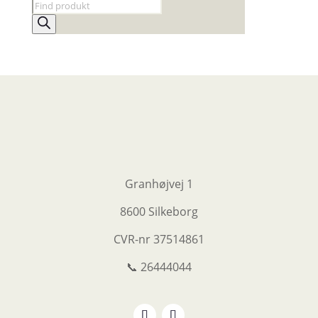
Products
search
Granhøjvej 1
8600 Silkeborg
CVR-nr
37514861
📞 26444044