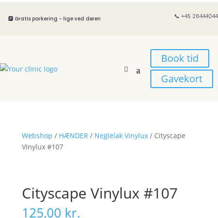
📞 +45 26444044
🅿️ Gratis parkering - lige ved døren
Book tid
Gavekort
Webshop
/
HÆNDER
/
Neglelak Vinylux
/ Cityscape
Vinylux #107
Cityscape Vinylux #107
125,00
kr.