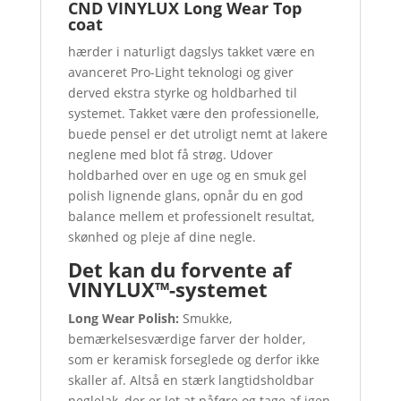
CND VINYLUX Long Wear Top
coat
hærder i naturligt dagslys takket være en
avanceret Pro-Light teknologi og giver
derved ekstra styrke og holdbarhed til
systemet. Takket være den professionelle,
buede pensel er det utroligt nemt at lakere
neglene med blot få strøg. Udover
holdbarhed over en uge og en smuk gel
polish lignende glans, opnår du en god
balance mellem et professionelt resultat,
skønhed og pleje af dine negle.
Det kan du forvente af
VINYLUX™-systemet
Long Wear Polish:
Smukke,
bemærkelsesværdige farver der holder,
som er keramisk forseglede og derfor ikke
skaller af. Altså en stærk langtidsholdbar
neglelak, der er let at påføre og tage af igen