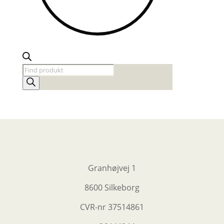
Products
search
Granhøjvej 1
8600 Silkeborg
CVR-nr
37514861