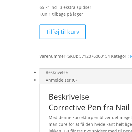
65 kr incl. 3 ekstra spidser
Kun 1 tilbage på lager
Corrective
Tilføj til kurv
Pen
with
3
refills
Varenummer (SKU):
5712076000154
Kategori:
antal
Beskrivelse
Anmeldelser (0)
Beskrivelse
Corrective Pen fra Nail
Med denne korrekturpen bliver det meget n
manicure for at få den hvide kant helt lig
lakken. Du får tre nye spidser med til pen