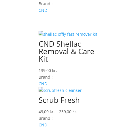
Brand :
CND
CND Shellac
Removal & Care
Kit
139,00
kr.
Brand :
CND
Scrub Fresh
Prisinterval:
49,00
kr.
–
239,00
kr.
49,00 kr.
Brand :
til
CND