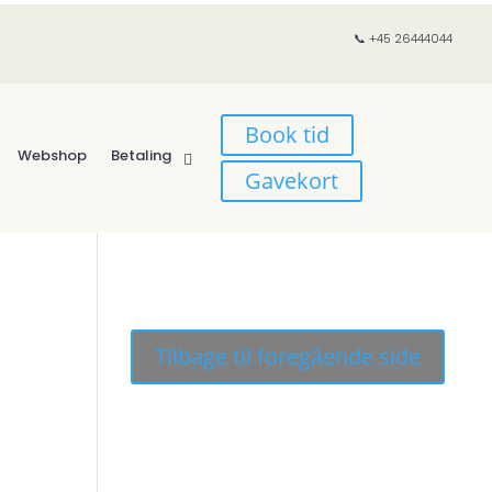
📞 +45 26444044
Book tid
Webshop
Betaling
Gavekort