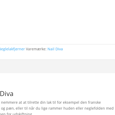
Neglelakfjerner
Varemærke:
Nail Diva
 Diva
emmere at at tilrette din lak til for eksempel den franske
e og pæn, eller til når du lige rammer huden eller neglefolden med
nen for udskiftning.