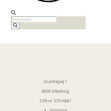
Products
search
Granhøjvej 1
8600 Silkeborg
CVR-nr
37514861
📞 26444044