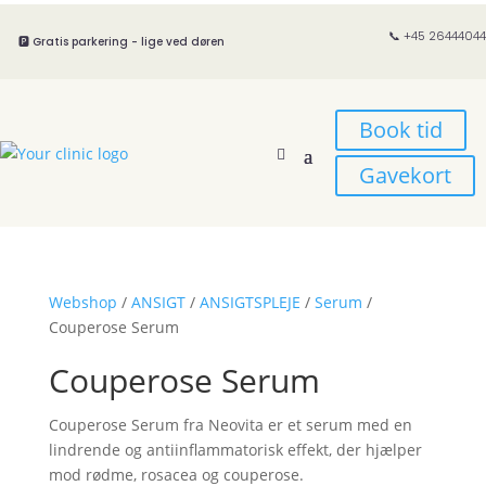
📞 +45 26444044
🅿️ Gratis parkering - lige ved døren
Book tid
Gavekort
Webshop
/
ANSIGT
/
ANSIGTSPLEJE
/
Serum
/
Couperose Serum
Couperose Serum
Couperose Serum fra Neovita er et serum med en
lindrende og antiinflammatorisk effekt, der hjælper
mod rødme, rosacea og couperose.