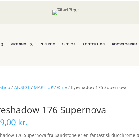
Mærker
Prisliste
Om os
Kontakt os
Anmeldelser
shop
/
ANSIGT
/
MAKE-UP
/
Øjne
/ Eyeshadow 176 Supernova
yeshadow 176 Supernova
9,00
kr.
hadow 176 Supernova fra Sandstone er en fantastisk duochrome øjen