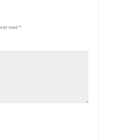
keret med
*