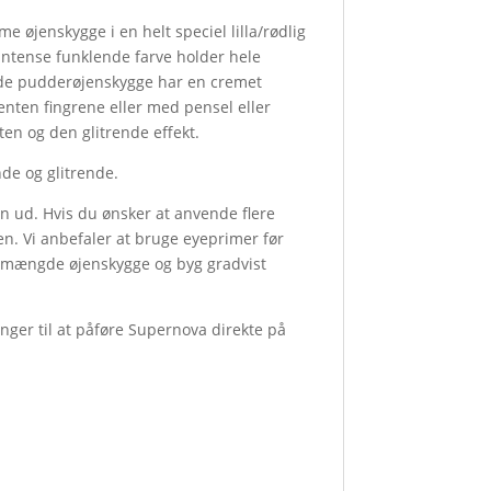
øjenskygge i en helt speciel lilla/rødlig
intense funklende farve holder hele
sede pudderøjenskygge har en cremet
enten fingrene eller med pensel eller
en og den glitrende effekt.
de og glitrende.
n ud. Hvis du ønsker at anvende flere
en. Vi anbefaler at bruge eyeprimer før
le mængde øjenskygge og byg gradvist
inger til at påføre Supernova direkte på