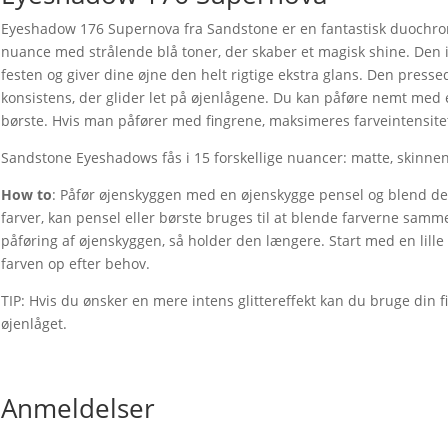
Eyeshadow 176 Supernova fra Sandstone er en fantastisk duochrome 
nuance med strålende blå toner, der skaber et magisk shine. Den 
festen og giver dine øjne den helt rigtige ekstra glans. Den pres
konsistens, der glider let på øjenlågene. Du kan påføre nemt med 
børste. Hvis man påfører med fingrene, maksimeres farveintensitet
Sandstone Eyeshadows fås i 15 forskellige nuancer: matte, skinnen
How to
: Påfør øjenskyggen med en øjenskygge pensel og blend de
farver, kan pensel eller børste bruges til at blende farverne samm
påføring af øjenskyggen, så holder den længere. Start med en lil
farven op efter behov.
TIP: Hvis du ønsker en mere intens glittereffekt kan du bruge din f
øjenlåget.
Anmeldelser