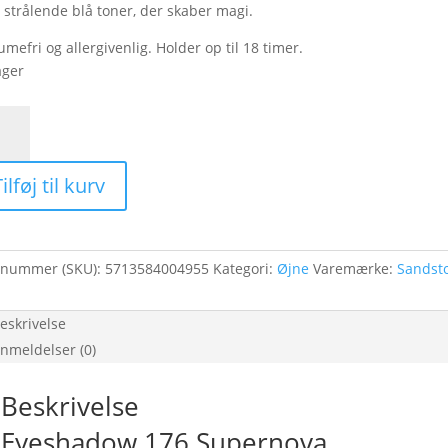
strålende blå toner, der skaber magi.
umefri og allergivenlig. Holder op til 18 timer.
ager
shadow
ernova
ilføj til kurv
l
enummer (SKU):
5713584004955
Kategori:
Øjne
Varemærke:
Sandst
eskrivelse
nmeldelser (0)
Beskrivelse
Eyeshadow 176 Supernova