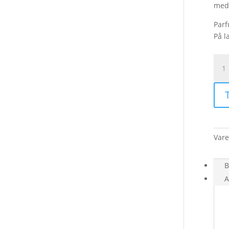
med 
Parf
På l
Eye
176
Sup
T
anta
Var
B
A