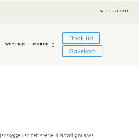
📞 +45 26444044
Book tid
Webshop
Betaling
Gavekort
skygge i en helt speciel lilla/rødlig nuance