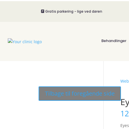
🅿️ Gratis parkering - lige ved døren
Behandlinger
Web
E
12
Eyes