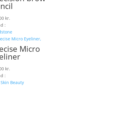
ncil
,00
kr.
d :
dstone
ecise Micro
eliner
,00
kr.
d :
Skin Beauty