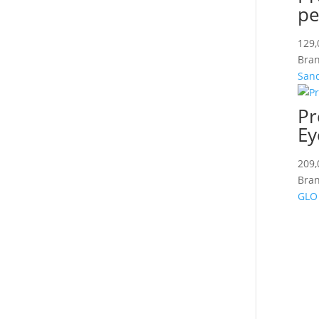
pe
129
Bran
San
Pr
Ey
209
Bran
GLO 