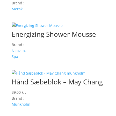
oprindelige
aktuelle
Brand :
pris
pris
Meraki
var:
er:
150,00 kr..
75,00 kr..
Energizing Shower Mousse
Brand :
Neovita,
Spa
Hånd Sæbeblok – May Chang
39,00
kr.
Brand :
Munkholm