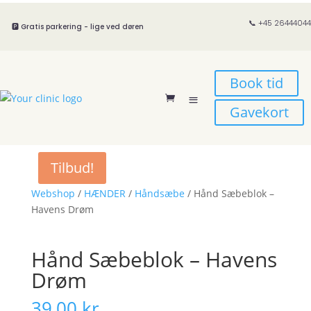
📞 +45 26444044
🅿️ Gratis parkering - lige ved døren
Book tid
Gavekort
Tilbud!
Webshop
/
HÆNDER
/
Håndsæbe
/ Hånd Sæbeblok –
Havens Drøm
Hånd Sæbeblok – Havens
Drøm
39,00
kr.