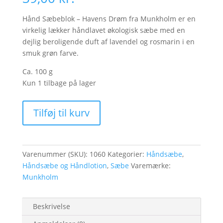
Hånd Sæbeblok – Havens Drøm fra Munkholm er en
virkelig lækker håndlavet økologisk sæbe med en
dejlig beroligende duft af lavendel og rosmarin i en
smuk grøn farve.
Ca. 100 g
Kun 1 tilbage på lager
Hånd
Tilføj til kurv
Sæbeblok
-
Havens
Drøm
Varenummer (SKU):
1060
Kategorier:
Håndsæbe
,
antal
Håndsæbe og Håndlotion
,
Sæbe
Varemærke:
Munkholm
Beskrivelse