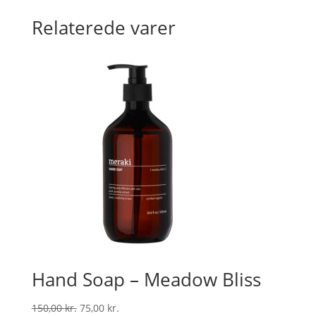
Relaterede varer
Hand Soap – Meadow Bliss
Den
Den
150,00
kr.
75,00
kr.