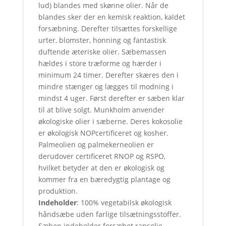
lud) blandes med skønne olier. Når de
blandes sker der en kemisk reaktion, kaldet
forsæbning. Derefter tilsættes forskellige
urter, blomster, honning og fantastisk
duftende æteriske olier. Sæbemassen
hældes i store træforme og hærder i
minimum 24 timer. Derefter skæres den i
mindre stænger og lægges til modning i
mindst 4 uger. Først derefter er sæben klar
til at blive solgt. Munkholm anvender
økologiske olier i sæberne. Deres kokosolie
er økologisk NOPcertificeret og kosher.
Palmeolien og palmekerneolien er
derudover certificeret RNOP og RSPO,
hvilket betyder at den er økologisk og
kommer fra en bæredygtig plantage og
produktion.
Indeholder
: 100% vegetabilsk økologisk
håndsæbe uden farlige tilsætningsstoffer.
Sæben indeholder forsæbet rapsolie,