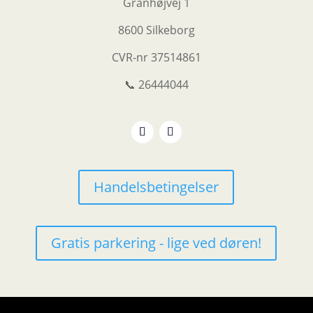
Granhøjvej 1
8600 Silkeborg
CVR-nr
37514861
📞 26444044
Handelsbetingelser
Gratis parkering - lige ved døren!