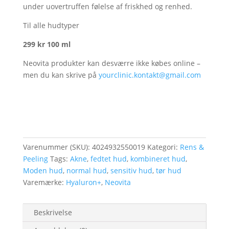
under uovertruffen følelse af friskhed og renhed.
Til alle hudtyper
299 kr 100 ml
Neovita produkter kan desværre ikke købes online –
men du kan skrive på
yourclinic.kontakt@gmail.com
Varenummer (SKU):
4024932550019
Kategori:
Rens &
Peeling
Tags:
Akne
,
fedtet hud
,
kombineret hud
,
Moden hud
,
normal hud
,
sensitiv hud
,
tør hud
Varemærke:
Hyaluron+
,
Neovita
Beskrivelse