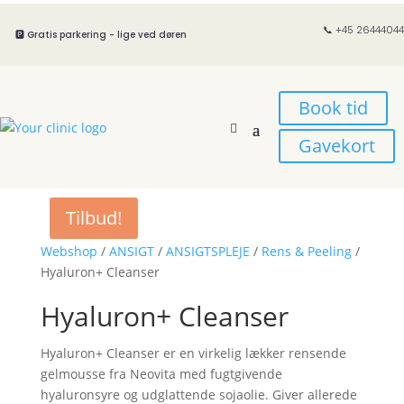
📞 +45 26444044
🅿️ Gratis parkering - lige ved døren
Book tid
Gavekort
Tilbud!
Webshop
/
ANSIGT
/
ANSIGTSPLEJE
/
Rens & Peeling
/
Hyaluron+ Cleanser
Hyaluron+ Cleanser
Hyaluron+ Cleanser er en virkelig lækker rensende
gelmousse fra Neovita med fugtgivende
hyaluronsyre og udglattende sojaolie. Giver allerede