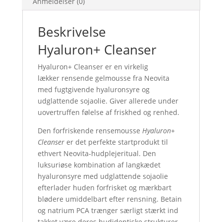
Anmeldelser (0)
Beskrivelse
Hyaluron+ Cleanser
Hyaluron+ Cleanser er en virkelig
lækker rensende gelmousse fra Neovita
med fugtgivende hyaluronsyre og
udglattende sojaolie. Giver allerede under
uovertruffen følelse af friskhed og renhed.
Den forfriskende rensemousse
Hyaluron+
Cleanser
er det perfekte startprodukt til
ethvert Neovita-hudplejeritual. Den
luksuriøse kombination af langkædet
hyaluronsyre med udglattende sojaolie
efterlader huden forfrisket og mærkbart
blødere umiddelbart efter rensning. Betain
og natrium PCA trænger særligt stærkt ind
takket være deres hudidentiske strukturer