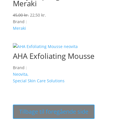
Meraki
Den
Den
45,00
kr.
22,50
kr.
oprindelige
aktuelle
Brand :
pris
pris
Meraki
var:
er:
45,00 kr..
22,50 kr..
AHA Exfoliating Mousse
Brand :
Neovita,
Special Skin Care Solutions