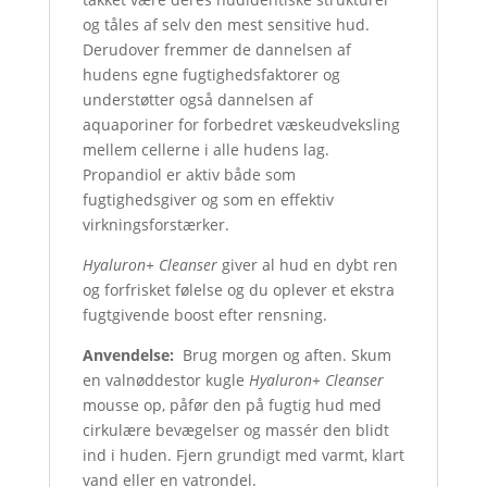
og tåles af selv den mest sensitive hud.
Derudover fremmer de dannelsen af ​​
hudens egne fugtighedsfaktorer og
understøtter også dannelsen af ​​
aquaporiner for forbedret væskeudveksling
mellem cellerne i alle hudens lag.
Propandiol er aktiv både som
fugtighedsgiver og som en effektiv
virkningsforstærker.
Hyaluron+ Cleanser
giver al hud en dybt ren
og forfrisket følelse og du oplever et ekstra
fugtgivende boost efter rensning.
Anvendelse:
Brug morgen og aften. Skum
en valnøddestor kugle
Hyaluron+ Cleanser
mousse op, påfør den på fugtig hud med
cirkulære bevægelser og massér den blidt
ind i huden. Fjern grundigt med varmt, klart
vand eller en vatrondel.