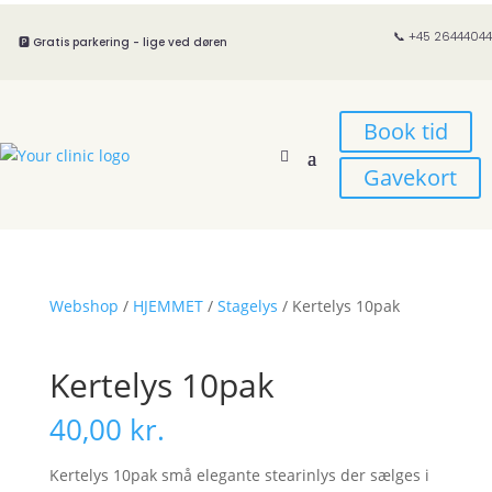
📞 +45 26444044
🅿️ Gratis parkering - lige ved døren
Book tid
Gavekort
Webshop
/
HJEMMET
/
Stagelys
/ Kertelys 10pak
Kertelys 10pak
40,00
kr.
Kertelys 10pak små elegante stearinlys der sælges i