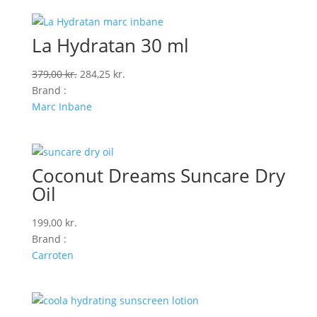
La Hydratan 30 ml
Den
Den
379,00
kr.
284,25
kr.
oprindelige
aktuelle
Brand :
pris
pris
Marc Inbane
var:
er:
379,00 kr..
284,25 kr..
Coconut Dreams Suncare Dry
Oil
199,00
kr.
Brand :
Carroten