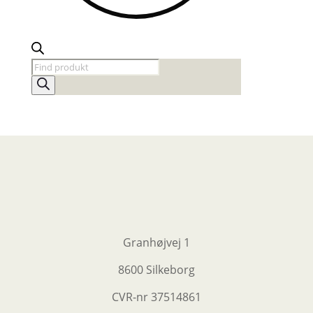
Products
search
Granhøjvej 1
8600 Silkeborg
CVR-nr
37514861