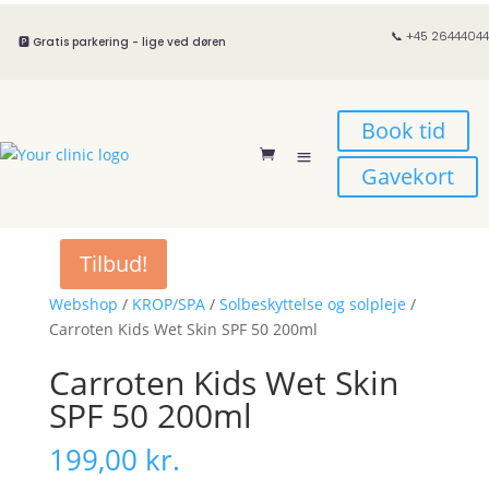
📞 +45 26444044
🅿️ Gratis parkering - lige ved døren
Book tid
Gavekort
Tilbud!
Webshop
/
KROP/SPA
/
Solbeskyttelse og solpleje
/
Carroten Kids Wet Skin SPF 50 200ml
Carroten Kids Wet Skin
SPF 50 200ml
199,00
kr.