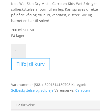
Kids Wet Skin Dry Mist – Carroten Kids Wet Skin gør
solbeskyttelse af børn til en leg. Kan sprayes direkte
på både våd og tør hud, vandfast, klistrer ikke og
barnet er klar til solen!
200 ml SPF 50
På lager
Carroten
Kids
Wet
Tilføj til kurv
Skin
SPF
50
200ml
Varenummer (SKU):
5201314180708
Kategori:
antal
Solbeskyttelse og solpleje
Varemærke:
Carroten
Beskrivelse