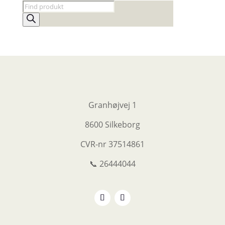
Products
search
Granhøjvej 1
8600 Silkeborg
CVR-nr
37514861
📞 26444044