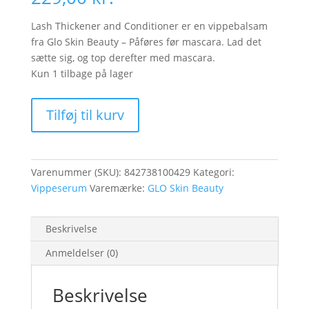
Lash Thickener and Conditioner er en vippebalsam
fra Glo Skin Beauty – Påføres før mascara. Lad det
sætte sig, og top derefter med mascara.
Kun 1 tilbage på lager
Lash
Tilføj til kurv
Thickener
and
Conditioner
antal
Varenummer (SKU):
842738100429
Kategori:
Vippeserum
Varemærke:
GLO Skin Beauty
Beskrivelse
Anmeldelser (0)
Beskrivelse