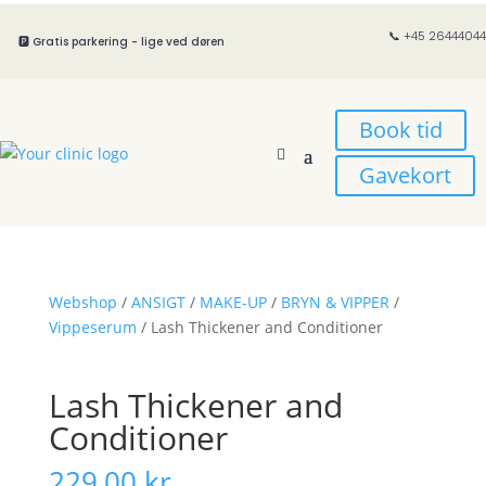
📞 +45 26444044
🅿️ Gratis parkering - lige ved døren
Book tid
Gavekort
Webshop
/
ANSIGT
/
MAKE-UP
/
BRYN & VIPPER
/
Vippeserum
/ Lash Thickener and Conditioner
Lash Thickener and
Conditioner
229,00
kr.