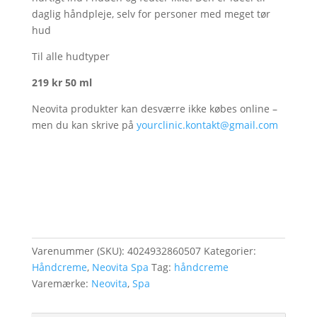
daglig håndpleje, selv for personer med meget tør
hud
Til alle hudtyper
219 kr 50 ml
Neovita produkter kan desværre ikke købes online –
men du kan skrive på
yourclinic.kontakt@gmail.com
Varenummer (SKU):
4024932860507
Kategorier:
Håndcreme
,
Neovita Spa
Tag:
håndcreme
Varemærke:
Neovita
,
Spa