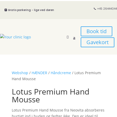
📞 +45 26444044
🅿️ Gratis parkering - lige ved døren
Book tid
Gavekort
Webshop
/
HÆNDER
/
Håndcreme
/ Lotus Premium
Hand Mousse
Lotus Premium Hand
Mousse
Lotus Premium Hand Mousse fra Neovita absorberes
hurtigt ind i huden og fedter ikke. Den er ideel til