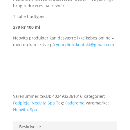
brug reduceres hælrevner!
Til alle hudtyper
279 kr 100 ml
Neovita produkter kan desværre ikke købes online –
men du kan skrive på
yourclinic.kontakt@gmail.com
Varenummer (SKU):
4024932861016
Kategorier:
Fodpleje
,
Neovita Spa
Tag:
Fodcreme
Varemærke:
Neovita
,
Spa
Beskrivelse