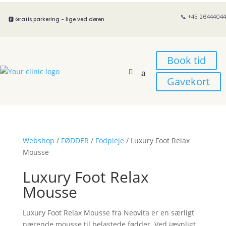
📞 +45 26444044
🅿️ Gratis parkering - lige ved døren
Book tid
Gavekort
Webshop
/
FØDDER
/
Fodpleje
/ Luxury Foot Relax
Mousse
Luxury Foot Relax
Mousse
Luxury Foot Relax Mousse fra Neovita er en særligt
nærende mousse til belastede fødder. Ved jævnligt