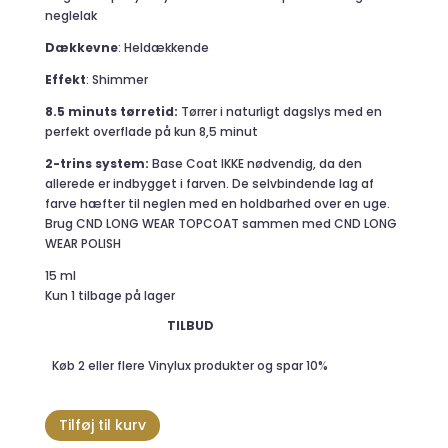
neglelak
Dækkevne
: Heldækkende
Effekt
: Shimmer
8.5 minuts tørretid:
Tørrer i naturligt dagslys med en
perfekt overflade på kun 8,5 minut
2-trins system:
Base Coat IKKE nødvendig, da den
allerede er indbygget i farven. De selvbindende lag af
farve hæfter til neglen med en holdbarhed over en uge.
Brug CND LONG WEAR TOPCOAT sammen med CND LONG
WEAR POLISH
15 ml
Kun 1 tilbage på lager
TILBUD
Køb 2 eller flere Vinylux produkter og spar 10%
Magical
Tilføj til kurv
Topiary