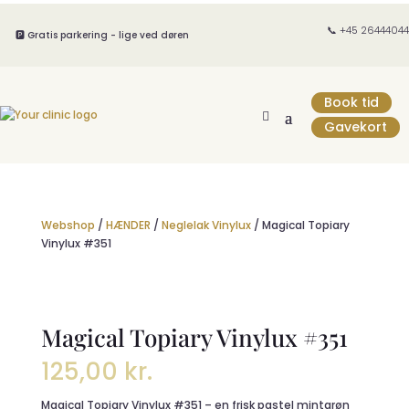
📞 +45 26444044
🅿️ Gratis parkering - lige ved døren
Book tid
Gavekort
Webshop
/
HÆNDER
/
Neglelak Vinylux
/ Magical Topiary
Vinylux #351
Magical Topiary Vinylux #351
125,00
kr.
Magical Topiary Vinylux #351 – en frisk pastel mintgrøn