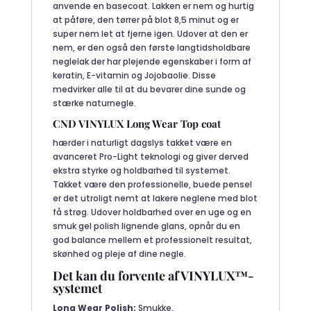
anvende en basecoat. Lakken er nem og hurtig
at påføre, den tørrer på blot 8,5 minut og er
super nem let at fjerne igen. Udover at den er
nem, er den også den første langtidsholdbare
neglelak der har plejende egenskaber i form af
keratin, E-vitamin og Jojobaolie. Disse
medvirker alle til at du bevarer dine sunde og
stærke naturnegle.
CND VINYLUX Long Wear Top coat
hærder i naturligt dagslys takket være en
avanceret Pro-Light teknologi og giver derved
ekstra styrke og holdbarhed til systemet.
Takket være den professionelle, buede pensel
er det utroligt nemt at lakere neglene med blot
få strøg. Udover holdbarhed over en uge og en
smuk gel polish lignende glans, opnår du en
god balance mellem et professionelt resultat,
skønhed og pleje af dine negle.
Det kan du forvente af VINYLUX™-
systemet
Long Wear Polish:
Smukke,