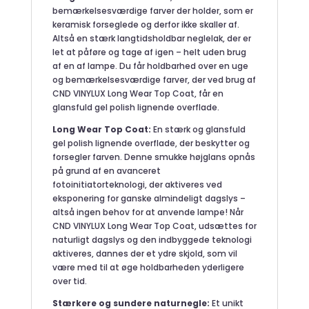
bemærkelsesværdige farver der holder, som er
keramisk forseglede og derfor ikke skaller af.
Altså en stærk langtidsholdbar neglelak, der er
let at påføre og tage af igen – helt uden brug
af en af lampe. Du får holdbarhed over en uge
og bemærkelsesværdige farver, der ved brug af
CND VINYLUX Long Wear Top Coat, får en
glansfuld gel polish lignende overflade.
Long Wear Top Coat:
En stærk og glansfuld
gel polish lignende overflade, der beskytter og
forsegler farven. Denne smukke højglans opnås
på grund af en avanceret
fotoinitiatorteknologi, der aktiveres ved
eksponering for ganske almindeligt dagslys –
altså ingen behov for at anvende lampe! Når
CND VINYLUX Long Wear Top Coat, udsættes for
naturligt dagslys og den indbyggede teknologi
aktiveres, dannes der et ydre skjold, som vil
være med til at øge holdbarheden yderligere
over tid.
Stærkere og sundere naturnegle:
Et unikt