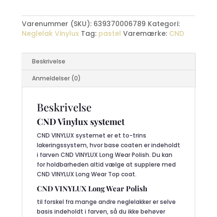
Vinylux
#351
Varenummer (SKU):
639370006789
Kategori:
antal
Neglelak Vinylux
Tag:
pastel
Varemærke:
CND
Beskrivelse
Anmeldelser (0)
Beskrivelse
CND Vinylux systemet
CND VINYLUX systemet er et to-trins
lakeringssystem, hvor base coaten er indeholdt
i farven CND VINYLUX Long Wear Polish. Du kan
for holdbarheden altid vælge at supplere med
CND VINYLUX Long Wear Top coat.
CND VINYLUX Long Wear Polish
til forskel fra mange andre neglelakker er selve
basis indeholdt i farven, så du ikke behøver