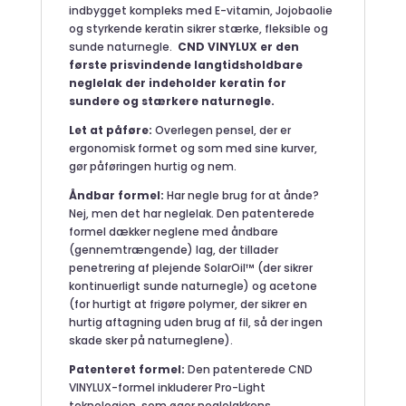
indbygget kompleks med E-vitamin, Jojobaolie
og styrkende keratin sikrer stærke, fleksible og
sunde naturnegle.
CND VINYLUX er den
første prisvindende langtidsholdbare
neglelak der indeholder keratin for
sundere og stærkere naturnegle.
Let at påføre:
Overlegen pensel, der er
ergonomisk formet og som med sine kurver,
gør påføringen hurtig og nem.
Åndbar formel:
Har negle brug for at ånde?
Nej, men det har neglelak. Den patenterede
formel dækker neglene med åndbare
(gennemtrængende) lag, der tillader
penetrering af plejende SolarOil™ (der sikrer
kontinuerligt sunde naturnegle) og acetone
(for hurtigt at frigøre polymer, der sikrer en
hurtig aftagning uden brug af fil, så der ingen
skade sker på naturneglene).
Patenteret formel:
Den patenterede CND
VINYLUX-formel inkluderer Pro-Light
teknologien, som øger neglelakkens