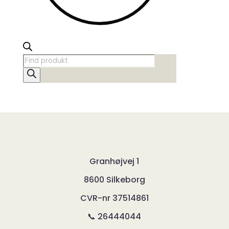
Products
search
Granhøjvej 1
8600 Silkeborg
CVR-nr
37514861
📞 26444044