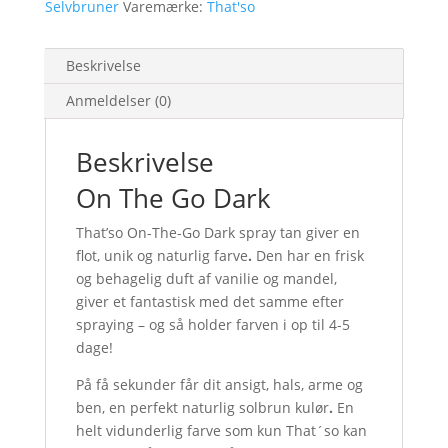
antal
Selvbruner
Varemærke:
That'so
Beskrivelse
Anmeldelser (0)
Beskrivelse
On The Go Dark
That’so On-The-Go Dark spray tan giver en
flot, unik og naturlig farve
.
Den har en frisk
og behagelig duft af vanilie og mandel,
giver et fantastisk med det samme efter
spraying – og så holder farven i op til 4-5
dage!
På få sekunder får dit ansigt, hals, arme og
ben, en perfekt naturlig solbrun kulør
.
En
helt vidunderlig farve som kun That´so kan