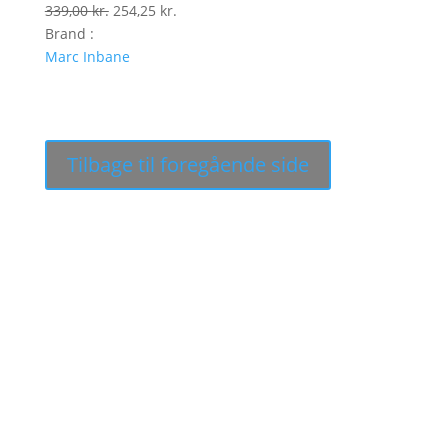
Den
Den
339,00
kr.
254,25
kr.
oprindelige
aktuelle
Brand :
pris
pris
Marc Inbane
var:
er:
339,00 kr..
254,25 kr..