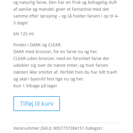
og naturlig farve
.
Den har en frisk og behagelig duft
af vanilie og mandel, giver et fantastisk med det
samme efter spraying – og så holder farven i op til 4-
5 dage!
6% 125 ml
Findes i DARK og CLEAR.
DARK med bronzer, for en farve nu og her.
CLEAR uden bronzer, med en forsinket farve der
udvikler sig over de næste timer, og hvor farven
næsten ikke smitter af. Perfekt hvis du har lidt travlt
og skal i byen/til fest lige nu og her.
Kun 1 tilbage på lager
On
Tilføj til kurv
the
go
Dark
125ml
Varenummer (SKU):
8057737284151
Kategori: