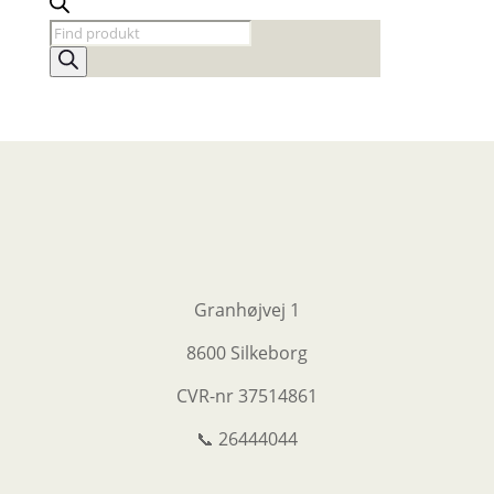
Products
search
Granhøjvej 1
8600 Silkeborg
CVR-nr
37514861
📞 26444044