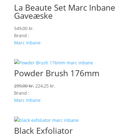
La Beaute Set Marc Inbane
Gaveæske
549,00
kr.
Brand :
Marc Inbane
Powder Brush 176mm
Den
Den
299,00
kr.
224,25
kr.
oprindelige
aktuelle
Brand :
pris
pris
Marc Inbane
var:
er:
299,00 kr..
224,25 kr..
Black Exfoliator