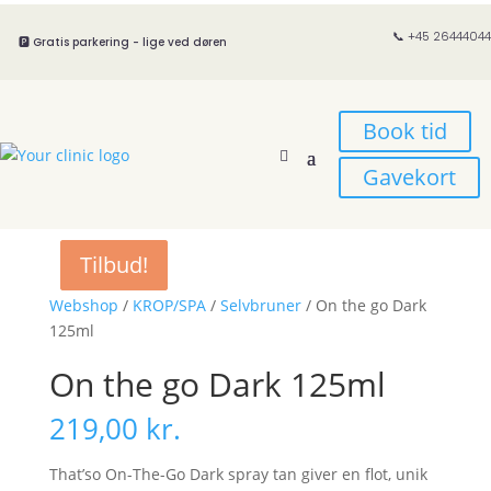
📞 +45 26444044
🅿️ Gratis parkering - lige ved døren
Book tid
Gavekort
Tilbud!
Tilbud!
Webshop
/
KROP/SPA
/
Selvbruner
/ On the go Dark
125ml
On the go Dark 125ml
219,00
kr.
That’so On-The-Go Dark spray tan giver en flot, unik