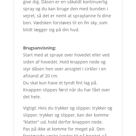
give dig. Dåsen er en såkaldt kontinuerlig
spray og du kan bruge den med bunden i
vejret, så det er nemt at spraytanne fx dine
ben. Vædsken forstøves til en fin sky, som
blidt lægger sig på din hud.
Brugsanvisning:
Start med at spraye over hovedet eller ved
siden af hovedet. Hold knappen nede og
styr dåsen hen over ansigtet i cirkler i en
afstand af 20 cm.
Du skal kun have et tyndt fint lag på.
Knappen slippes først når du har fået over
det hele.
Vigtigt: Hvis du trykker og slipper, trykker og
slipper, trykker og slipper, kan der komme
“klatter” ud, hold derfor knappen nede.
Pas på ikke at komme for meget på. Den
forstøvede væske lander tit på brystet, så