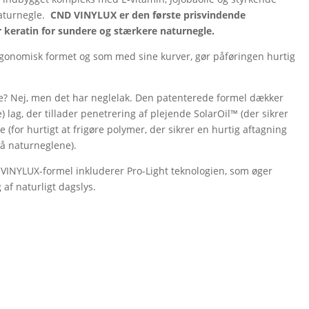
naturnegle.
CND VINYLUX er den første prisvindende
r keratin for sundere og stærkere naturnegle.
rgonomisk formet og som med sine kurver, gør påføringen hurtig
e? Nej, men det har neglelak. Den patenterede formel dækker
g, der tillader penetrering af plejende SolarOil™ (der sikrer
 (for hurtigt at frigøre polymer, der sikrer en hurtig aftagning
på naturneglene).
INYLUX-formel inkluderer Pro-Light teknologien, som øger
af naturligt dagslys.