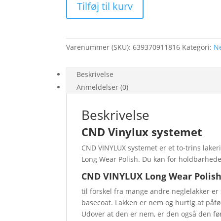
Tilføj til kurv
Pursuit
Vinylux
#215
antal
Varenummer (SKU):
639370911816
Kategori:
Ne
Beskrivelse
Anmeldelser (0)
Beskrivelse
CND Vinylux systemet
CND VINYLUX systemet er et to-trins lake
Long Wear Polish. Du kan for holdbarhed
CND VINYLUX Long Wear Polis
til forskel fra mange andre neglelakker er
basecoat. Lakken er nem og hurtig at påfør
Udover at den er nem, er den også den fø