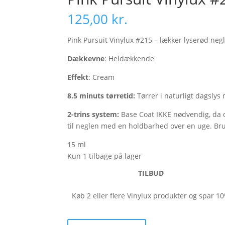
125,00
kr.
Pink Pursuit Vinylux #215 – lækker lyserød ne
Dækkevne
: Heldækkende
Effekt
: Cream
8.5 minuts tørretid:
Tørrer i naturligt dagslys
2-trins system:
Base Coat IKKE nødvendig, da d
til neglen med en holdbarhed over en uge
15 ml
Kun 1 tilbage på lager
TILBUD
Køb 2 eller flere Vinylux produkter og spar 1
Pink