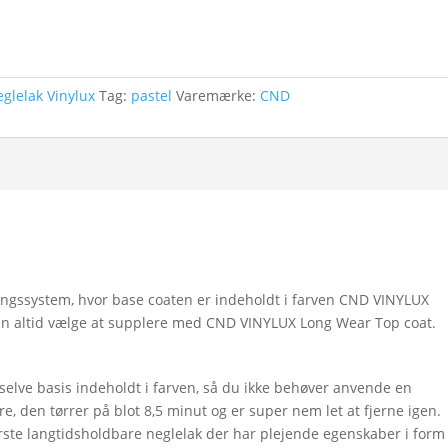
glelak Vinylux
Tag:
pastel
Varemærke:
CND
ringssystem, hvor base coaten er indeholdt i farven CND VINYLUX
en altid vælge at supplere med CND VINYLUX Long Wear Top coat.
h
 selve basis indeholdt i farven, så du ikke behøver anvende en
e, den tørrer på blot 8,5 minut og er super nem let at fjerne igen.
rste langtidsholdbare neglelak der har plejende egenskaber i form