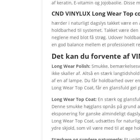
af keratin, E-vitamin og Jojobaolie. Disse
CND VINYLUX Long Wear Top c
hærder i naturligt dagslys takket være en 
holdbarhed til systemet. Takket være den 
neglene med blot få strøg. Udover holdba
en god balance mellem et professionelt re
Det kan du forvente af 
Long Wear Polish:
Smukke, bemærkelsesvæ
ikke skaller af. Altså en stærk langtidshol
af en af lampe. Du får holdbarhed over 
Long Wear Top Coat, får en glansfuld gel p
Long Wear Top Coat:
En stærk og glansful
Denne smukke højglans opnås på grund af e
eksponering for ganske almindeligt dagsl
Long Wear Top Coat, udsættes for naturlig
ydre skjold, som vil være med til at øge h
Stærkere og sundere naturnegle:
Et unik