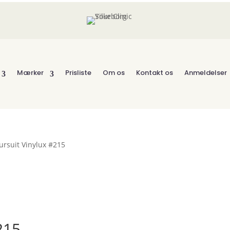
Mærker
Prisliste
Om os
Kontakt os
Anmeldelser
ursuit Vinylux #215
215