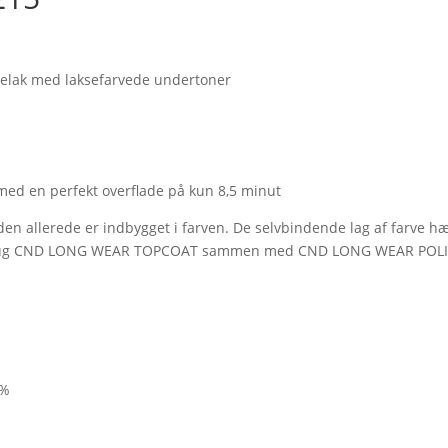
glelak med laksefarvede undertoner
 med en perfekt overflade på kun 8,5 minut
en allerede er indbygget i farven. De selvbindende lag af farve hæ
. Brug CND LONG WEAR TOPCOAT sammen med CND LONG WEAR POL
0%