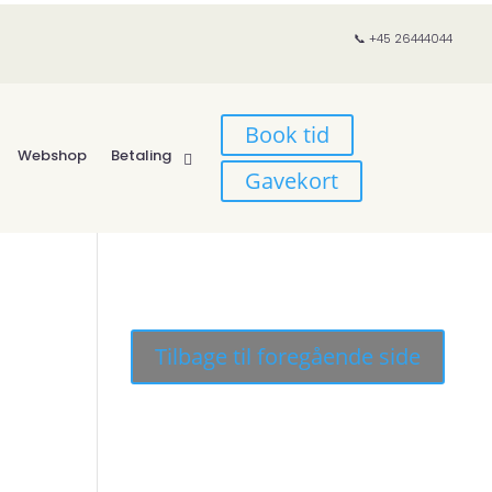
📞 +45 26444044
Book tid
Webshop
Betaling
Gavekort