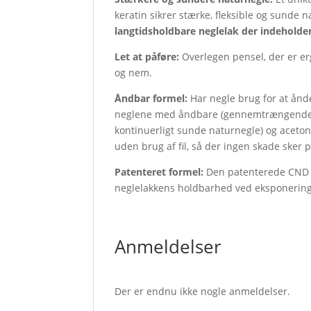
keratin sikrer stærke, fleksible og sunde 
langtidsholdbare neglelak der indeholde
Let at påføre:
Overlegen pensel, der er e
og nem.
Åndbar formel:
Har negle brug for at ånd
neglene med åndbare (gennemtrængende) la
kontinuerligt sunde naturnegle) og acetone
uden brug af fil, så der ingen skade sker 
Patenteret formel:
Den patenterede CND V
neglelakkens holdbarhed ved eksponering 
Anmeldelser
Der er endnu ikke nogle anmeldelser.