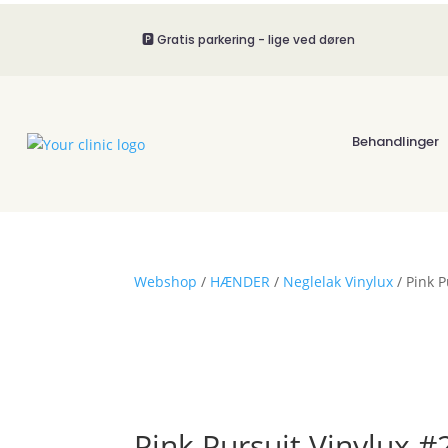
🅿️ Gratis parkering - lige ved døren
Behandlinger
Webshop
/
HÆNDER
/
Neglelak Vinylux
/ Pink P
Pink Pursuit Vinylux #