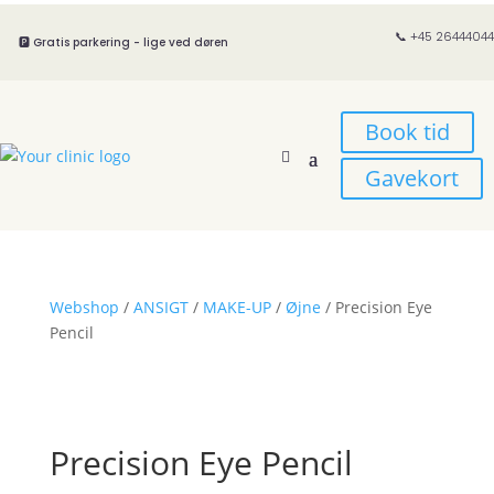
📞 +45 26444044
🅿️ Gratis parkering - lige ved døren
Book tid
Gavekort
Webshop
/
ANSIGT
/
MAKE-UP
/
Øjne
/ Precision Eye
Pencil
Precision Eye Pencil