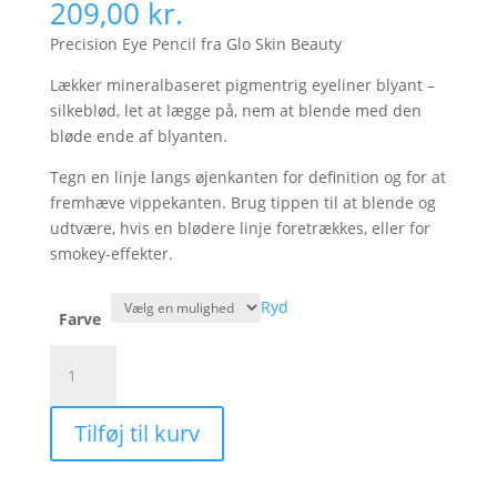
209,00
kr.
Precision Eye Pencil fra Glo Skin Beauty
Lækker mineralbaseret
pigmentrig
eyeliner
blyant –
silkeblød, let at lægge
på, nem at blende med den
bløde ende af blyanten.
Tegn en linje langs øjenkanten for definition og for at
fremhæve vippekanten. Brug tippen til at blende og
udtvære, hvis en blødere linje foretrækkes, eller for
smokey-effekter.
Ryd
Farve
Precision
Eye
Pencil
Tilføj til kurv
antal