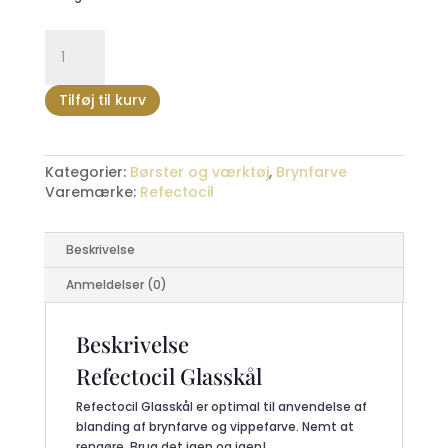
Refectocil
Glasskål
antal
Tilføj til kurv
Kategorier:
Børster og værktøj
,
Brynfarve
Varemærke:
Refectocil
Beskrivelse
Anmeldelser (0)
Beskrivelse
Refectocil Glasskål
Refectocil Glasskål er optimal til anvendelse af
blanding af brynfarve og vippefarve. Nemt at
rengøre. Brug det igen og igen!