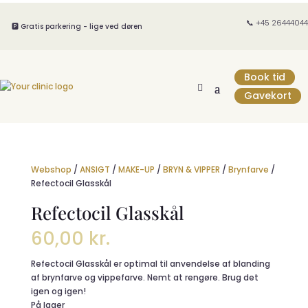
📞 +45 26444044
🅿️ Gratis parkering - lige ved døren
Book tid
Gavekort
Webshop
/
ANSIGT
/
MAKE-UP
/
BRYN & VIPPER
/
Brynfarve
/
Refectocil Glasskål
Refectocil Glasskål
60,00
kr.
Refectocil Glasskål er optimal til anvendelse af blanding
af brynfarve og vippefarve. Nemt at rengøre. Brug det
igen og igen!
På lager