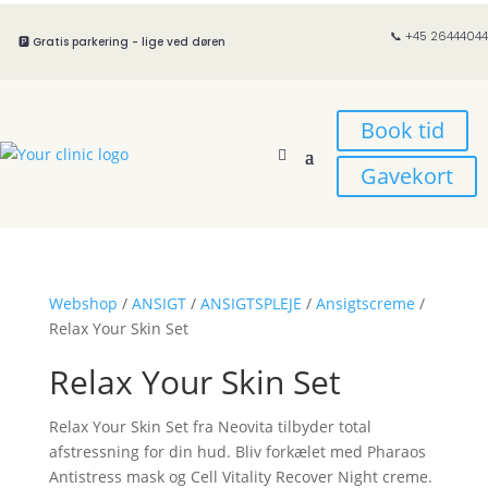
📞 +45 26444044
🅿️ Gratis parkering - lige ved døren
Book tid
Gavekort
Webshop
/
ANSIGT
/
ANSIGTSPLEJE
/
Ansigtscreme
/
Relax Your Skin Set
Relax Your Skin Set
Relax Your Skin Set fra Neovita tilbyder total
afstressning for din hud. Bliv forkælet med Pharaos
Antistress mask og Cell Vitality Recover Night creme.