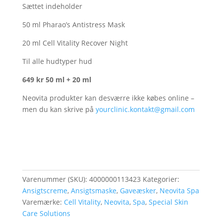
Sættet indeholder
50 ml Pharao’s Antistress Mask
20 ml Cell Vitality Recover Night
Til alle hudtyper hud
649 kr 50 ml + 20 ml
Neovita produkter kan desværre ikke købes online –
men du kan skrive på
yourclinic.kontakt@gmail.com
Varenummer (SKU):
4000000113423
Kategorier:
Ansigtscreme
,
Ansigtsmaske
,
Gaveæsker
,
Neovita Spa
Varemærke:
Cell Vitality
,
Neovita
,
Spa
,
Special Skin
Care Solutions