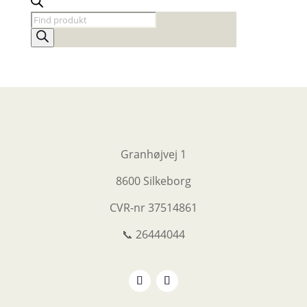
Products
search
Granhøjvej 1
8600 Silkeborg
CVR-nr
37514861
📞 26444044