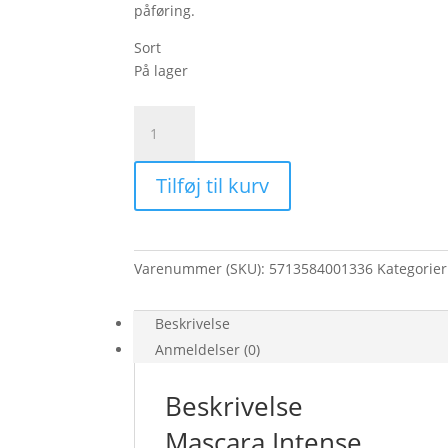
påføring.
Sort
På lager
Mascara
Intense
antal
Tilføj til kurv
Varenummer (SKU):
5713584001336
Kategorie
Beskrivelse
Anmeldelser (0)
Beskrivelse
Mascara Intense