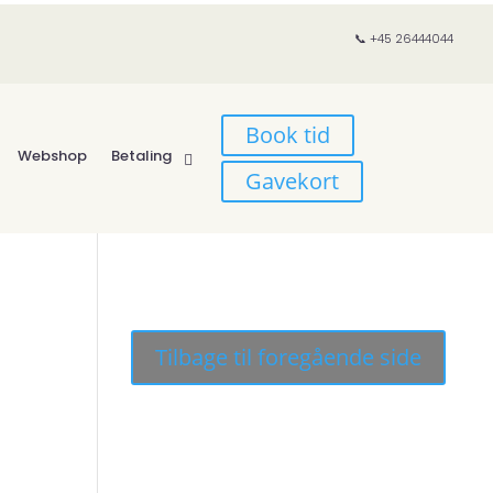
📞 +45 26444044
Book tid
Webshop
Betaling
Gavekort