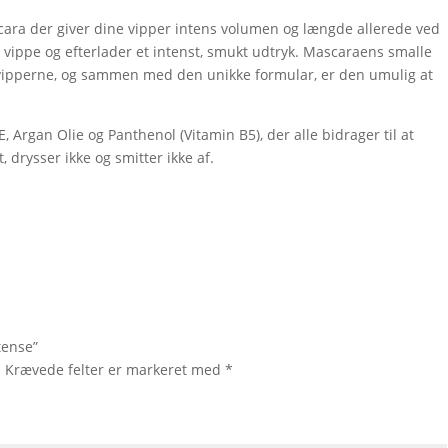
ara der giver dine vipper intens volumen og længde allerede ved
t vippe og efterlader et intenst, smukt udtryk. Mascaraens smalle
 vipperne, og sammen med den unikke formular, er den umulig at
 Argan Olie og Panthenol (Vitamin B5), der alle bidrager til at
, drysser ikke og smitter ikke af.
tense”
.
Krævede felter er markeret med
*