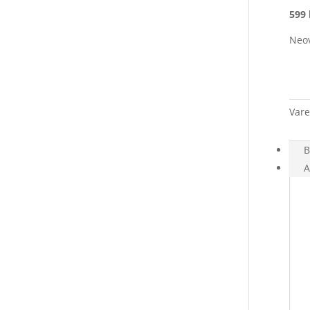
599 
Neov
Var
B
A