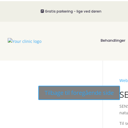
🅿️ Gratis parkering - lige ved døren
Behandlinger
Web
SE
SENS
natu
Til 