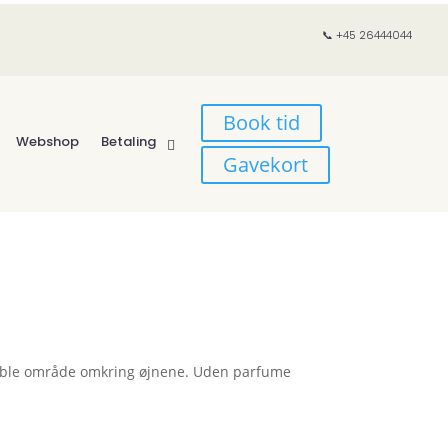
📞 +45 26444044
Book tid
Webshop
Betaling
Gavekort
ritable område omkring øjnene. Uden parfume