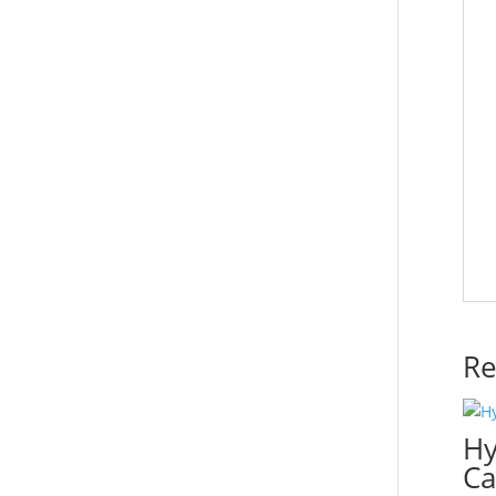
Re
Hy
Ca