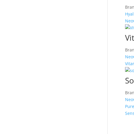
Bran
Hyal
Neov
Vi
Bran
Neov
Vita
So
Bran
Neov
Pure
Sens