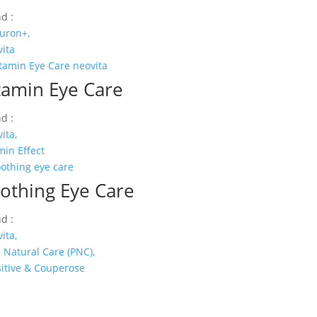
d :
uron+,
ita
tamin Eye Care
d :
ita,
min Effect
othing Eye Care
d :
ita,
 Natural Care (PNC),
itive & Couperose