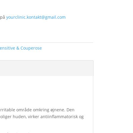
 på
yourclinic.kontakt@gmail.com
ensitive & Couperose
g irritable område omkring øjnene. Den
oliger huden, virker antiinflammatorisk og