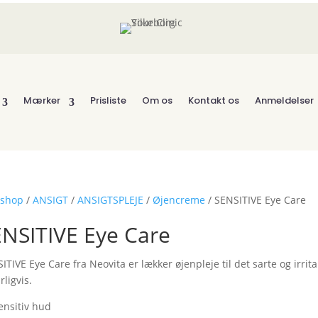
Mærker
Prisliste
Om os
Kontakt os
Anmeldelser
shop
/
ANSIGT
/
ANSIGTSPLEJE
/
Øjencreme
/ SENSITIVE Eye Care
NSITIVE Eye Care
ITIVE Eye Care fra Neovita er lækker øjenpleje til det sarte og ir
rligvis.
sensitiv hud