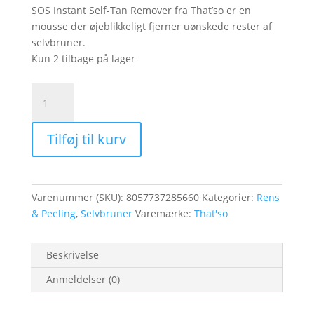
SOS Instant Self-Tan Remover fra That’so er en
mousse der øjeblikkeligt fjerner uønskede rester af
selvbruner.
Kun 2 tilbage på lager
SOS
Instant
Self
Tilføj til kurv
Tan
Remover
150ml
antal
Varenummer (SKU):
8057737285660
Kategorier:
Rens
& Peeling
,
Selvbruner
Varemærke:
That'so
Beskrivelse
Anmeldelser (0)