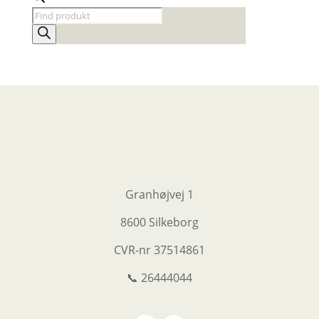
Products
search
Granhøjvej 1
8600 Silkeborg
CVR-nr
37514861
📞 26444044