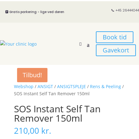
📞 +45 26444044
🅿️ Gratis parkering - lige ved døren
Book tid
Gavekort
Tilbud!
Webshop
/
ANSIGT
/
ANSIGTSPLEJE
/
Rens & Peeling
/
SOS Instant Self Tan Remover 150ml
SOS Instant Self Tan
Remover 150ml
210,00
kr.