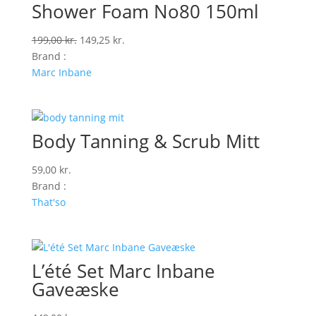
Shower Foam No80 150ml
Den
Den
199,00
kr.
149,25
kr.
oprindelige
aktuelle
Brand :
pris
pris
Marc Inbane
var:
er:
199,00 kr..
149,25 kr..
Body Tanning & Scrub Mitt
59,00
kr.
Brand :
That'so
L’été Set Marc Inbane
Gaveæske