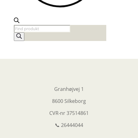
Products
search
Granhøjvej 1
8600 Silkeborg
CVR-nr
37514861
📞 26444044