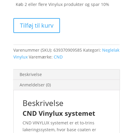
Køb 2 eller flere Vinylux produkter og spar 10%
Untitled
Tilføj til kurv
Bronze
Vinylux
#212
antal
Varenummer (SKU):
639370909585
Kategori:
Neglelak
Vinylux
Varemærke:
CND
Beskrivelse
Anmeldelser (0)
Beskrivelse
CND Vinylux systemet
CND VINYLUX systemet er et to-trins
lakeringssystem, hvor base coaten er