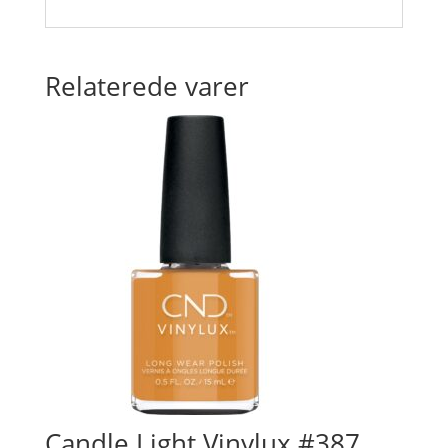
Relaterede varer
Candle Light Vinylux #387