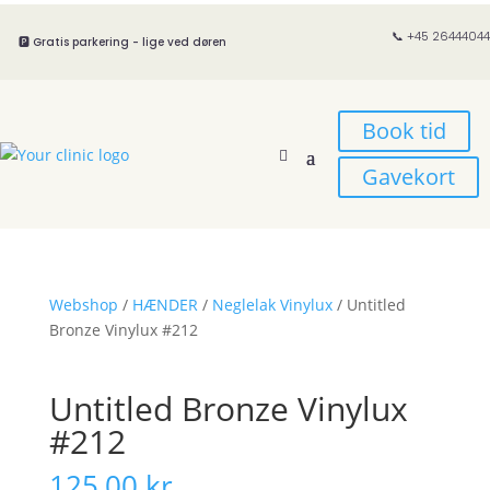
📞 +45 26444044
🅿️ Gratis parkering - lige ved døren
Book tid
Gavekort
Webshop
/
HÆNDER
/
Neglelak Vinylux
/ Untitled
Bronze Vinylux #212
Untitled Bronze Vinylux
#212
125,00
kr.