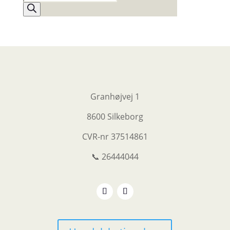
search
Granhøjvej 1
8600 Silkeborg
CVR-nr
37514861
📞 26444044