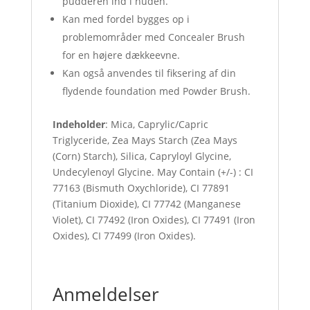
pudderen ind i huden.
Kan med fordel bygges op i
problemområder med Concealer Brush
for en højere dækkeevne.
Kan også anvendes til fiksering af din
flydende foundation med Powder Brush.
Indeholder
: Mica, Caprylic/Capric
Triglyceride, Zea Mays Starch (Zea Mays
(Corn) Starch), Silica, Capryloyl Glycine,
Undecylenoyl Glycine. May Contain (+/-) : CI
77163 (Bismuth Oxychloride), CI 77891
(Titanium Dioxide), CI 77742 (Manganese
Violet), CI 77492 (Iron Oxides), CI 77491 (Iron
Oxides), CI 77499 (Iron Oxides).
Anmeldelser