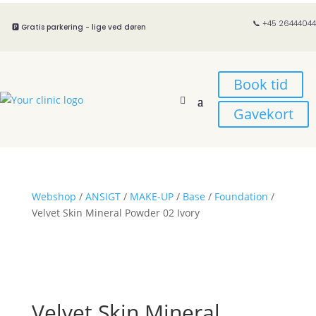
📞 +45 26444044
🅿️ Gratis parkering - lige ved døren
Book tid
Gavekort
Webshop
/
ANSIGT
/
MAKE-UP
/
Base
/
Foundation
/
Velvet Skin Mineral Powder 02 Ivory
Velvet Skin Mineral