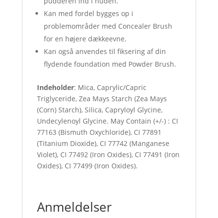
pudderen ind i huden.
Kan med fordel bygges op i
problemområder med Concealer Brush
for en højere dækkeevne.
Kan også anvendes til fiksering af din
flydende foundation med Powder Brush.
Indeholder
: Mica, Caprylic/Capric
Triglyceride, Zea Mays Starch (Zea Mays
(Corn) Starch), Silica, Capryloyl Glycine,
Undecylenoyl Glycine. May Contain (+/-) : CI
77163 (Bismuth Oxychloride), CI 77891
(Titanium Dioxide), CI 77742 (Manganese
Violet), CI 77492 (Iron Oxides), CI 77491 (Iron
Oxides), CI 77499 (Iron Oxides).
Anmeldelser