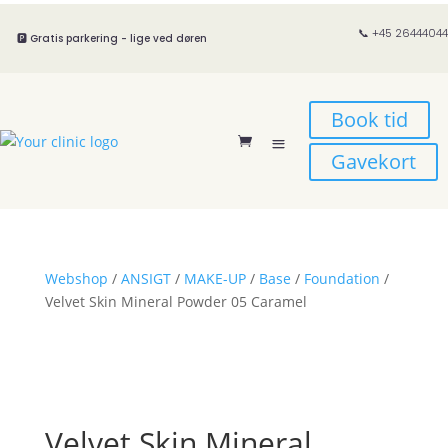
📞 +45 26444044
🅿️ Gratis parkering - lige ved døren
Book tid
Gavekort
Webshop
/
ANSIGT
/
MAKE-UP
/
Base
/
Foundation
/
Velvet Skin Mineral Powder 05 Caramel
Velvet Skin Mineral