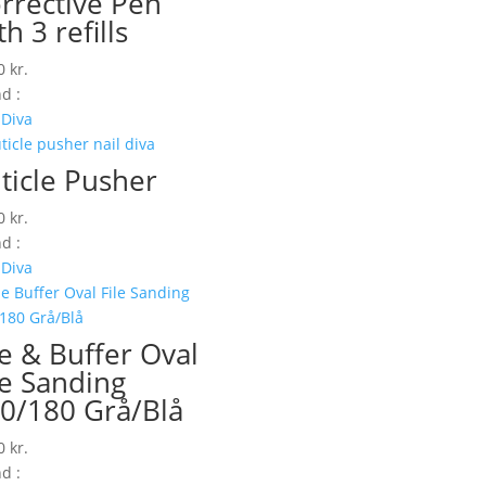
rrective Pen
th 3 refills
00
kr.
d :
 Diva
ticle Pusher
00
kr.
d :
 Diva
le & Buffer Oval
le Sanding
0/180 Grå/Blå
00
kr.
d :