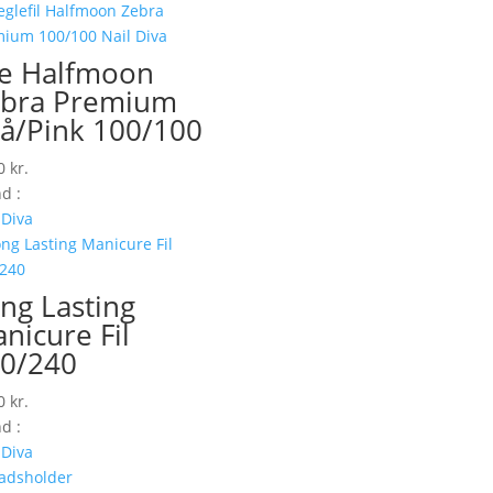
le Halfmoon
bra Premium
å/Pink 100/100
00
kr.
d :
 Diva
ng Lasting
nicure Fil
0/240
00
kr.
d :
 Diva