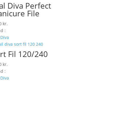
al Diva Perfect
nicure File
00
kr.
d :
 Diva
rt Fil 120/240
00
kr.
d :
 Diva