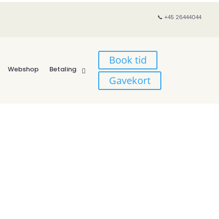
📞 +45 26444044
Book tid
Webshop
Betaling
Gavekort