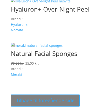
Hyaluron+ Over-Night Peel
Brand :
Hyaluron+,
Neovita
Natural Facial Sponges
Den
Den
70,00
kr.
35,00
kr.
oprindelige
aktuelle
Brand :
pris
pris
Meraki
var:
er:
70,00 kr..
35,00 kr..