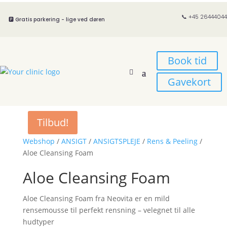
📞 +45 26444044
🅿️ Gratis parkering - lige ved døren
Book tid
Gavekort
Tilbud!
Webshop
/
ANSIGT
/
ANSIGTSPLEJE
/
Rens & Peeling
/
Aloe Cleansing Foam
Aloe Cleansing Foam
Aloe Cleansing Foam fra Neovita er en mild
rensemousse til perfekt rensning – velegnet til alle
hudtyper