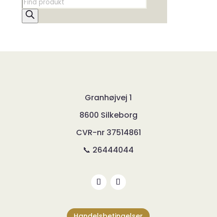
Products
search
Granhøjvej 1
8600 Silkeborg
CVR-nr
37514861
📞 26444044
Handelsbetingelser