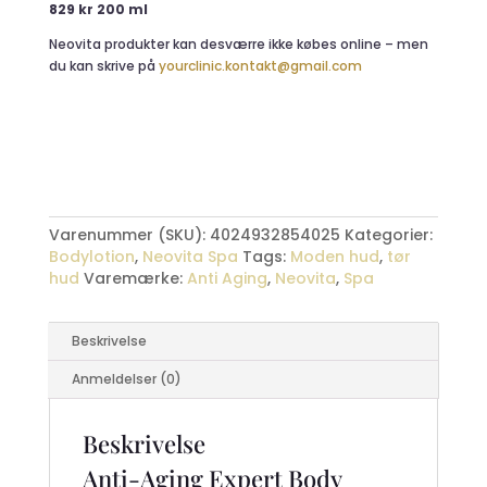
829 kr 200 ml
Neovita produkter kan desværre ikke købes online – men
du kan skrive på
yourclinic.kontakt@gmail.com
Varenummer (SKU):
4024932854025
Kategorier:
Bodylotion
,
Neovita Spa
Tags:
Moden hud
,
tør
hud
Varemærke:
Anti Aging
,
Neovita
,
Spa
Beskrivelse
Anmeldelser (0)
Beskrivelse
Anti-Aging Expert Body