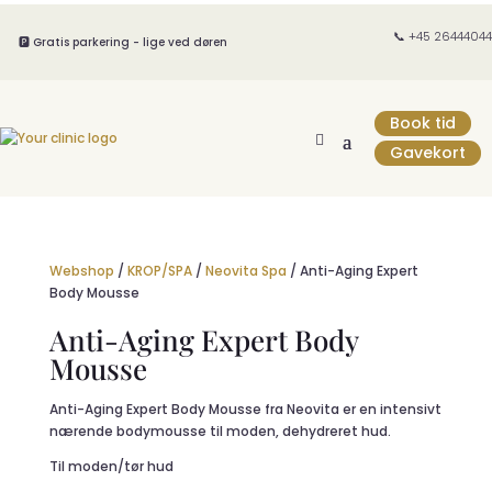
📞 +45 26444044
🅿️ Gratis parkering - lige ved døren
Book tid
Gavekort
Webshop
/
KROP/SPA
/
Neovita Spa
/ Anti-Aging Expert
Body Mousse
Anti-Aging Expert Body
Mousse
Anti-Aging Expert Body Mousse fra Neovita er en intensivt
nærende bodymousse til moden, dehydreret hud.
Til moden/tør hud