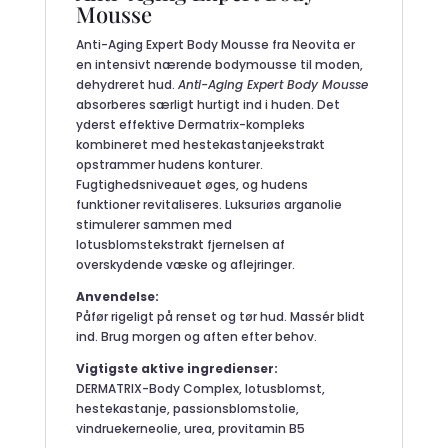
Mousse
Anti-Aging Expert Body Mousse fra Neovita er
en intensivt nærende bodymousse til moden,
dehydreret hud.
Anti-Aging Expert Body Mousse
absorberes særligt hurtigt ind i huden. Det
yderst effektive Dermatrix-kompleks
kombineret med hestekastanjeekstrakt
opstrammer hudens konturer.
Fugtighedsniveauet øges, og hudens
funktioner revitaliseres. Luksuriøs arganolie
stimulerer sammen med
lotusblomstekstrakt fjernelsen af ​​
overskydende væske og aflejringer.
Anvendelse:
Påfør rigeligt på renset og tør hud. Massér blidt
ind. Brug morgen og aften efter behov.
Vigtigste aktive ingredienser:
DERMATRIX-Body Complex, lotusblomst,
hestekastanje, passionsblomstolie,
vindruekerneolie, urea, provitamin B5