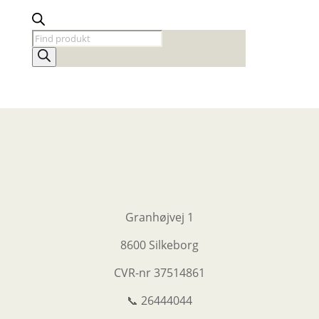
Products
search
Granhøjvej 1
8600 Silkeborg
CVR-nr
37514861
📞 26444044