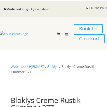
📞 +45 26444044
🅿️ Gratis parkering - lige ved døren
Book tid
Gavekort
Webshop
/
HJEMMET
/
Bloklys
/ Bloklys Creme Rustik
Glimmer 37T
Bloklys Creme Rustik