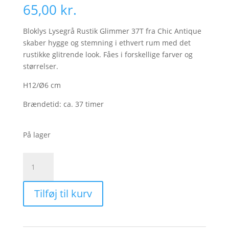
65,00
kr.
Bloklys Lysegrå Rustik Glimmer 37T fra Chic Antique
skaber hygge og stemning i ethvert rum med det
rustikke glitrende look. Fåes i forskellige farver og
størrelser.
H12/Ø6 cm
Brændetid: ca. 37 timer
På lager
Bloklys
Lysegrå
Rustik
Tilføj til kurv
Glimmer
37T
antal