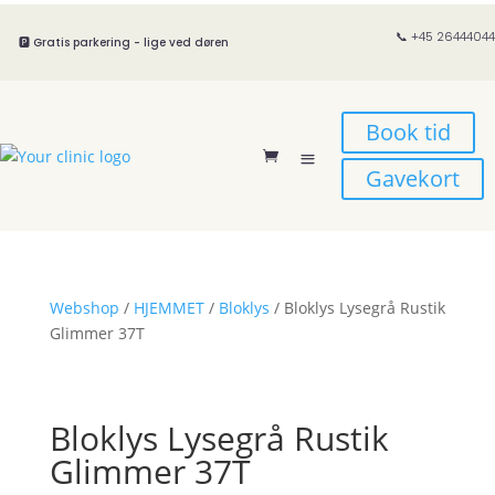
📞 +45 26444044
🅿️ Gratis parkering - lige ved døren
Book tid
Gavekort
Webshop
/
HJEMMET
/
Bloklys
/ Bloklys Lysegrå Rustik
Glimmer 37T
Bloklys Lysegrå Rustik
Glimmer 37T