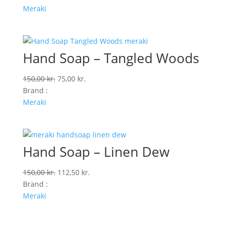
pris
pris
Meraki
var:
er:
140,00 kr..
70,00 kr..
Hand Soap – Tangled Woods
Den
Den
150,00
kr.
75,00
kr.
oprindelige
aktuelle
Brand :
pris
pris
Meraki
var:
er:
150,00 kr..
75,00 kr..
Hand Soap – Linen Dew
Den
Den
150,00
kr.
112,50
kr.
oprindelige
aktuelle
Brand :
pris
pris
Meraki
var:
er:
150,00 kr..
112,50 kr..