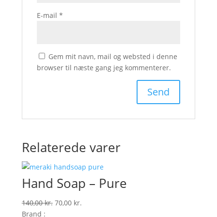
E-mail
*
Gem mit navn, mail og websted i denne
browser til næste gang jeg kommenterer.
Relaterede varer
Hand Soap – Pure
Den
Den
140,00
kr.
70,00
kr.
oprindelige
aktuelle
Brand :