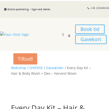
📞 +45 26444044
🅿️ Gratis parkering - lige ved døren
Book tid
Gavekort
Tilbud!
Tilbud!
Tilbud!
Tilbud!
Webshop
/
DIVERSE
/
Gaveæsker
/ Every Day Kit –
Hair & Body Wash + Deo – Harvest Moon
Every Day Kit – Hair &