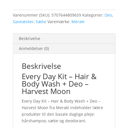
&
Body
Varenummer (SKU):
5707644809659
Kategorier:
Deo
,
Wash
Gaveæsker
,
Sæbe
Varemærke:
Meraki
+
Deo
-
Beskrivelse
Harvest
Anmeldelser (0)
Moon
antal
Beskrivelse
Every Day Kit – Hair &
Body Wash + Deo –
Harvest Moon
Every Day Kit – Hair & Body Wash + Deo –
Harvest Moon fra Meraki indeholder lækre
produkter til den basale daglige pleje:
hårshampoo, sæbe og deodorant.