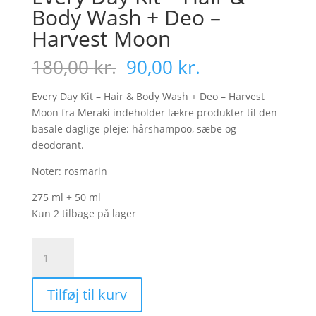
Body Wash + Deo –
Harvest Moon
Den
Den
180,00
kr.
90,00
kr.
oprindelige
aktuelle
pris
pris
Every Day Kit – Hair & Body Wash + Deo – Harvest
var:
er:
Moon fra Meraki indeholder lækre produkter til den
180,00 kr..
90,00 kr..
basale daglige pleje: hårshampoo, sæbe og
deodorant.
Noter: rosmarin
275 ml + 50 ml
Kun 2 tilbage på lager
Every
Day
Kit
Tilføj til kurv
-
Hair